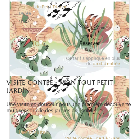
Accueil du Petit Trianon
Durée
1h30
Gratuité
Gratuit pour les enfants de moins de 10 ans. Tarif r
10 €
Réserver
Ce tarif s'applique en plus
du
droit d'entrée
visite contée - mon tout petit
jardin
Une visite en douceur pour une première découverte
multisensorielle des jardins de Trianon.
10 €
Lire la suite
Visite contée - de 1 à 5 ans