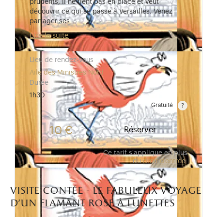
prudents, il ne tient pas en place et veut
découvrir ce qui se passe à Versailles. Venez
partager ses…
Lire la suite
Lieu de rendez-vous
Aile des Ministres Nord
Durée
1h30
Gratuité
Gratuit pour les enfants de moins de 10 ans.Tarif ré
10 €
Réserver
Ce tarif s'applique en plus
du
droit d'entrée
.
visite contée - le fabuleux voyage
d’un flamant rose à lunettes