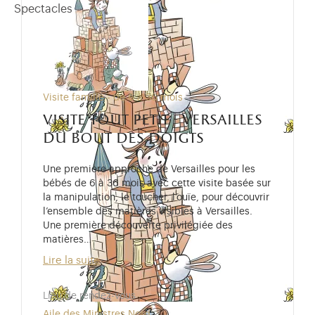
Spectacles
Visite famille - de 6 à 36 mois
visite tout petit - versailles
du bout des doigts
Une première approche de Versailles pour les
bébés de 6 à 36 mois avec cette visite basée sur
la manipulation, le toucher, l’ouïe, pour découvrir
l’ensemble des matières visibles à Versailles.
Une première découverte privilégiée des
matières…
Lire la suite
Lieu de rendez-vous
Aile des Ministres Nord