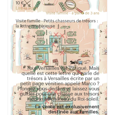
10 €
Lire la suite
Visite famille - à partir de 3 ans
Visite famille - Petits chasseurs de trésors :
la lettre mystérieuse
Tout Versailles est intrigué. Mais
quelle est cette lettre qui parle de
trésors à Versailles écrite par un
petit page vénitien appelé Marco ?
Plongez vous dedans et laissez-vous
guider pour une chasse aux trésors
inédite au château du Roi-soleil.
La vente est exclusivement
destinée aux familles.