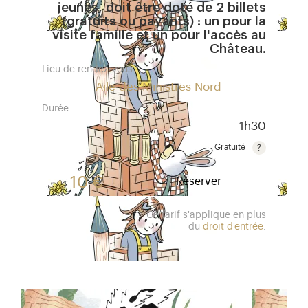
jeunes, doit être doté de 2 billets
(gratuits ou payants) : un pour la
visite famille et un pour l'accès au
Château.
Lieu de rendez-vous
Aile des Ministres Nord
Durée
1h30
Gratuité
Gratuit pour les enfants de moins de 10 ans.Tarif ré
10 €
Réserver
Ce tarif s'applique en plus
du
droit d'entrée
.