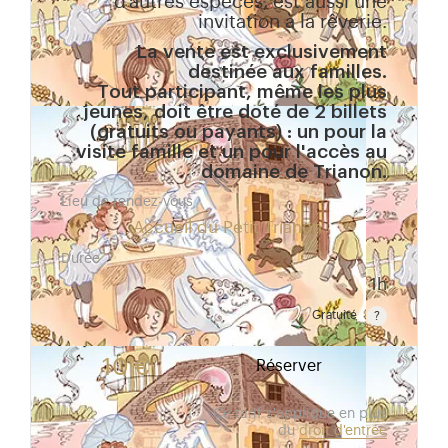
d’autres espèces, est aussi une
invitation à la rêverie.
La vente est exclusivement
destinée aux familles.
Tout participant, même les plus
jeunes, doit être doté de 2 billets
(gratuits ou payants) : un pour la
visite famille et un pour l'accès au
domaine de Trianon.
Lieu de rendez-vous
Accueil du Petit Trianon
Durée
1h
Gratuité
Gratuit pour les enfants de moins de 10 ans. Tarif r
10 €
Réserver
Ce tarif s'applique en plus
du
droit d'entrée