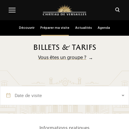
Aller au contenu principal
Personnaliser les cookies
Ouvri
Menu header second niveau (FR)
Découvrir
Préparer ma visite
Actualités
Agenda
billets & tarifs
Vous êtes un groupe ?
Visite section (FR)
Informations pratiques