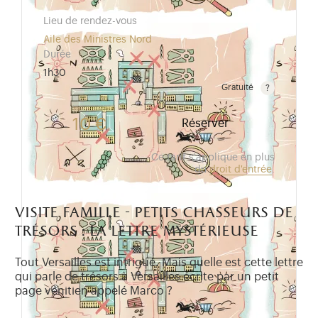
Lieu de rendez-vous
Aile des Ministres Nord
Durée
1h30
Gratuité
Gratuit pour les enfants de moins de 10 ans.Tarif ré
10 €
Réserver
Ce tarif s'applique en plus
du
droit d'entrée
.
visite famille - petits chasseurs de
trésors : la lettre mystérieuse
Tout Versailles est intrigué. Mais quelle est cette lettre
qui parle de trésors à Versailles écrite par un petit
page vénitien appelé Marco ?