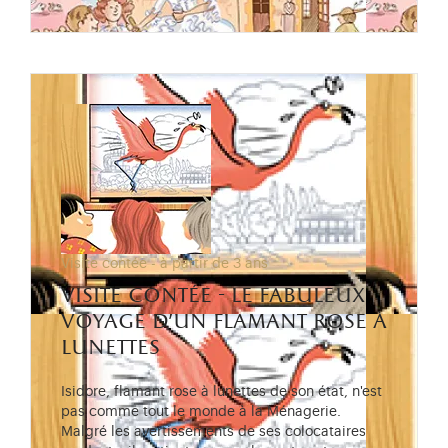
Visite contée - à partir de 3 ans
visite contée - le fabuleux
voyage d’un flamant rose à
lunettes
Isidore, flamant rose à lunettes de son état, n'est
pas comme tout le monde à la Ménagerie.
Malgré les avertissements de ses colocataires