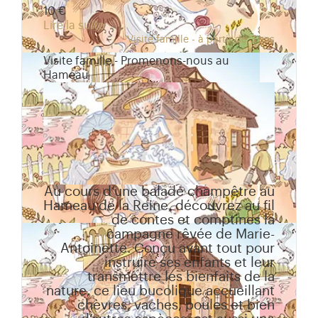
10 €
Lire la suite
Visite famille - à partir de 3 ans
Visite famille - Promenons-nous au
Hameau
Au cours d’une balade champêtre au
Hameau de la Reine, découvrez au fil
de contes et comptines la
campagne rêvée de Marie-
Antoinette. Conçu avant tout pour
instruire ses enfants et leur
transmettre les bienfaits de la
nature, ce lieu bucolique accueillant
chèvres, vaches, poules et bien