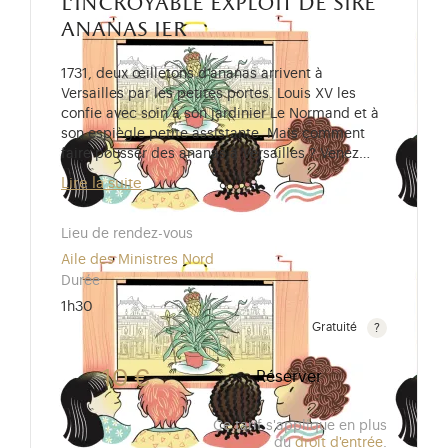
l'incroyable exploit de sire
ananas ier
1731, deux œilletons d’ananas arrivent à
Versailles par les petites portes. Louis XV les
confie avec soin à son jardinier Le Normand et à
son espiègle petite assistante. Mais comment
faire pousser des ananas à Versailles ? Venez…
Lire la suite
Lieu de rendez-vous
Aile des Ministres Nord
Durée
1h30
Gratuité
Gratuit pour les enfants de moins de 10 ans. Tarif r
10 €
Réserver
Ce tarif s'applique en plus
du
droit d'entrée
.