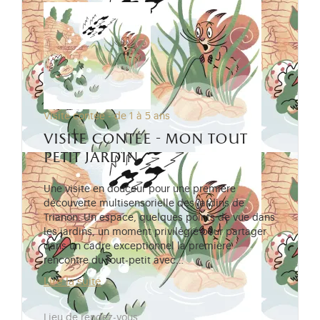
Visite contée - de 1 à 5 ans
visite contée - mon tout
petit jardin
Une visite en douceur pour une première
découverte multisensorielle des jardins de
Trianon. Un espace, quelques points de vue dans
les jardins, un moment privilégié pour partager
dans un cadre exceptionnel la première
rencontre du tout-petit avec…
Lire la suite
Lieu de rendez-vous