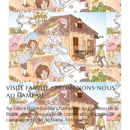
Lieu de rendez-vous
Accueil du Petit Trianon
Durée
1h
Gratuité
Gratuit pour les enfants de moins de 10 ans. Tarif r
10 €
Réserver
Ce tarif s'applique en plus
du
droit d'entrée
visite famille - promenons-nous
au hameau
Au cours d’une balade champêtre au Hameau de la
Reine, découvrez au fil de contes et comptines la
campagne rêvée de Marie-Antoinette.