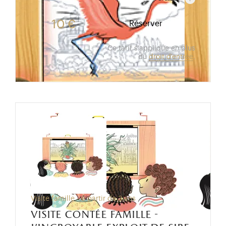
Gratuit pour les enfants de moins de 10 ans.Tarif ré
10 €
Réserver
Ce tarif s'applique en plus
du
droit d'entrée
.
Visite famille - à partir de 3 ans
visite contée famille -