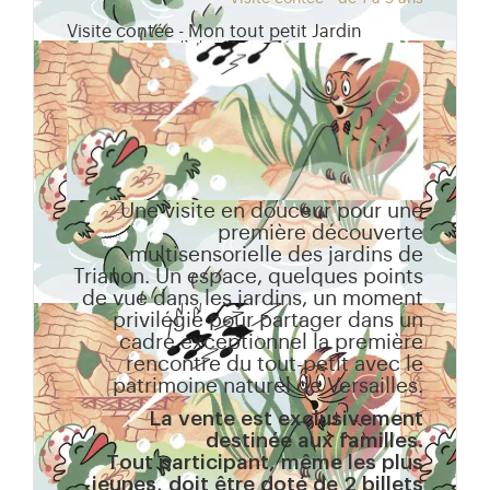
Visite contée - Mon tout petit Jardin
Une visite en douceur pour une
première découverte
multisensorielle des jardins de
Trianon. Un espace, quelques points
de vue dans les jardins, un moment
privilégié pour partager dans un
cadre exceptionnel la première
rencontre du tout-petit avec le
patrimoine naturel de Versailles.
La vente est exclusivement
destinée aux familles.
Tout participant, même les plus
jeunes, doit être doté de 2 billets