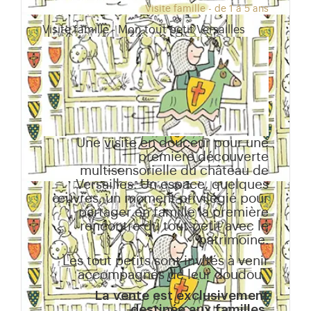
Visite famille - de 1 à 5 ans
Visite famille - Mon tout petit Versailles
Une visite en douceur pour une
première découverte
multisensorielle du château de
Versailles. Un espace, quelques
œuvres, un moment privilégié pour
partager en famille la première
rencontre du tout-petit avec le
patrimoine.
Les tout petits sont invités à venir
accompagnés de leur doudou.
La vente est exclusivement
destinée aux familles.