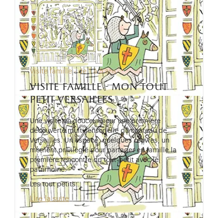
Visite famille - de 1 à 5 ans
visite famille - mon tout
petit versailles
Une visite en douceur pour une première
découverte multisensorielle du château de
Versailles. Un espace, quelques œuvres, un
moment privilégié pour partager en famille la
première rencontre du tout-petit avec le
patrimoine.
Les tout petits…
Lire la suite