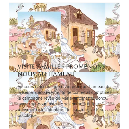
Visite famille - à partir de 3 ans
visite famille - promenons-
nous au hameau
Au cours d’une balade champêtre au Hameau de
la Reine, découvrez au fil de contes et comptines
la campagne rêvée de Marie-Antoinette. Conçu
avant tout pour instruire ses enfants et leur
transmettre les bienfaits de la nature, ce lieu
bucolique…
Lire la suite