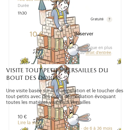
Durée
1h30
Gratuité
Gratuit pour les enfants de moins de 10 ans.Tarif ré
10 €
Réserver
Ce tarif s'applique en plus
du
droit d'entrée
.
visite tout petit - versailles du
bout des doigts
Une visite basée sur la manipulation et le toucher des
tout-petits avec des outils de médiation évoquant
toutes les matières visibles à Versailles
10 €
Lire la suite
Visite famille - de 6 à 36 mois