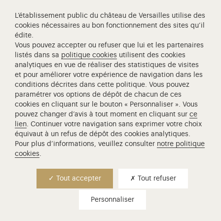
L’établissement public du château de Versailles utilise des
cookies nécessaires au bon fonctionnement des sites qu’il
édite.
Vous pouvez accepter ou refuser que lui et les partenaires
Visite famille - à partir de 5 ans
listés dans sa
politique cookies
utilisent des cookies
analytiques en vue de réaliser des statistiques de visites
visite famille - petites
et pour améliorer votre expérience de navigation dans les
histoires estivales
conditions décrites dans cette politique. Vous pouvez
paramétrer vos options de dépôt de chacun de ces
cookies en cliquant sur le bouton « Personnaliser ». Vous
Petites histoires, secrets bien gardés, anecdotes
pouvez changer d’avis à tout moment en cliquant sur
ce
surprenantes, venez découvrir lors de cette
lien
. Continuer votre navigation sans exprimer votre choix
promenade au hameau de la Reine la vie
équivaut à un refus de dépôt des cookies analytiques.
quotidienne de la Cour, à l'heure estivale. Une
Pour plus d’informations, veuillez consulter
notre politique
incursion en famille dans la vie fourmillante du
cookies
.
domaine de…
Lire la suite
Tout accepter
Tout refuser
Lieu de rendez-vous
Personnaliser
Petit Trianon
Durée