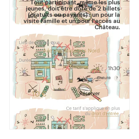
Tout participant, même les plus
jeunes, doit être doté de 2 billets
(gratuits ou payants) : un pour la
visite famille et un pour l'accès au
Château.
Lieu de rendez-vous
Aile des Ministres Nord
Durée
1h30
Gratuité
Gratuit pour les enfants de moins de 10 ans.Tarif ré
10 €
Réserver
Ce tarif s'applique en plus
du
droit d'entrée
.