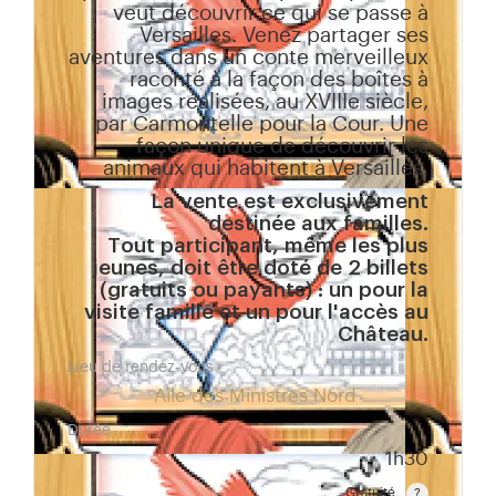
veut découvrir ce qui se passe à
Versailles. Venez partager ses
aventures dans un conte merveilleux
raconté à la façon des boîtes à
images réalisées, au XVIIIe siècle,
par Carmontelle pour la Cour. Une
façon unique de découvrir les
animaux qui habitent à Versailles.
La vente est exclusivement
destinée aux familles.
Tout participant, même les plus
jeunes, doit être doté de 2 billets
(gratuits ou payants) : un pour la
visite famille et un pour l'accès au
Château.
Lieu de rendez-vous
Aile des Ministres Nord
Durée
1h30
Gratuité