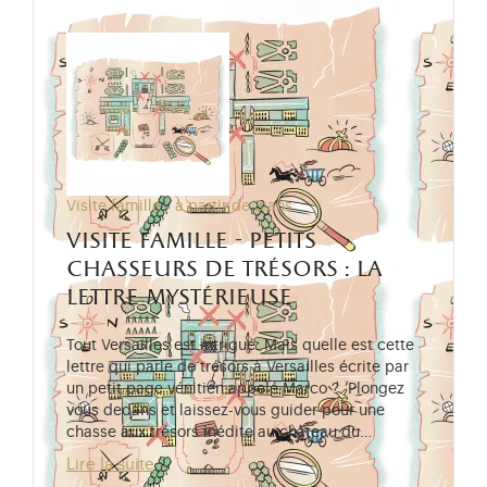
Visite famille - à partir de 3 ans
visite famille - petits
chasseurs de trésors : la
lettre mystérieuse
Tout Versailles est intrigué. Mais quelle est cette
lettre qui parle de trésors à Versailles écrite par
un petit page vénitien appelé Marco ? Plongez
vous dedans et laissez-vous guider pour une
chasse aux trésors inédite au château du…
Lire la suite