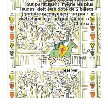
Tout participant, même les plus
jeunes, doit être doté de 2 billets
(gratuits ou payants) : un pour la
visite famille et un pour l'accès au
Château.
Lieu de rendez-vous
Aile des Ministres Nord
Durée
1h30
Gratuité
Gratuit pour les enfants de moins de 10 ans.Tarif ré
10 €
Réserver
Ce tarif s'applique en plus
du
droit d'entrée
.