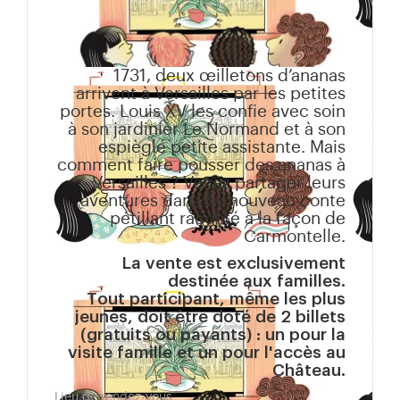
1731, deux œilletons d’ananas
arrivent à Versailles par les petites
portes. Louis XV les confie avec soin
à son jardinier Le Normand et à son
espiègle petite assistante. Mais
comment faire pousser des ananas à
Versailles ? Venez partager leurs
aventures dans ce nouveau conte
pétillant raconté à la façon de
Carmontelle.
La vente est exclusivement
destinée aux familles.
Tout participant, même les plus
jeunes, doit être doté de 2 billets
(gratuits ou payants) : un pour la
visite famille et un pour l'accès au
Château.
Lieu de rendez-vous