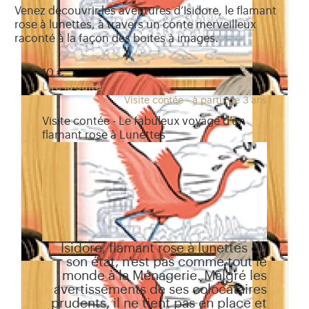
Venez découvrir les aventures d’Isidore, le flamant
rose à lunettes, à travers un conte merveilleux
raconté à la façon des boites à images.
10 €
Lire la suite
Visite contée - à partir de 3 ans
Visite contée - Le fabuleux voyage d’un
flamant rose à Lunettes
Isidore, flamant rose à lunettes de
son état, n'est pas comme tout le
monde à la Ménagerie. Malgré les
avertissements de ses colocataires
prudents, il ne tient pas en place et