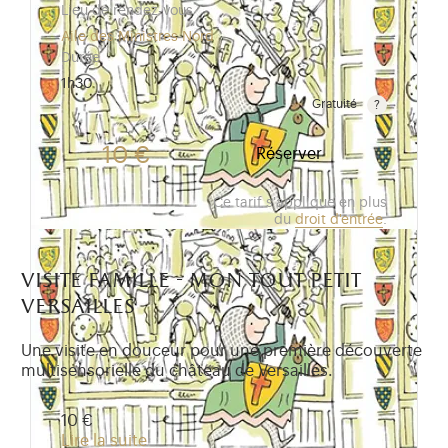
Lieu de rendez-vous
Aile des Ministres Nord
Durée
1h30
Gratuité
Gratuit pour les enfants de moins de 10 ans.Tarif ré
10 €
Réserver
Ce tarif s'applique en plus
du
droit d'entrée
.
visite famille - mon tout petit
versailles
Une visite en douceur pour une première découverte
multisensorielle du château de Versailles.
10 €
Lire la suite