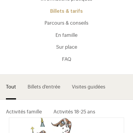
Billets & tarifs
Parcours & conseils
En famille
Sur place
FAQ
Tout
Billets d'entrée
Visites guidées
)
uvel onglet)
n nouvel onglet)
dans fenêtre modale)
otion de l'application (ouverture dans un nouvel onglet)
Activités famille
Activités 18-25 ans