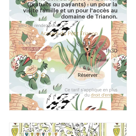
(gratuits ou payants) : un pour la
visite famille et un pour l'accès au
domaine de Trianon.
Lieu de rendez-vous
Accueil du Petit Trianon
Durée
1h30
Gratuité
Gratuit pour les enfants de moins de 10 ans. Tarif r
10 €
Réserver
Ce tarif s'applique en plus
du
droit d'entrée