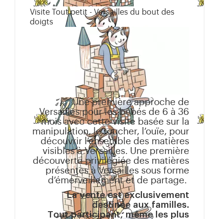
Visite Tout petit - Versailles du bout des
doigts
Une première approche de
Versailles pour les bébés de 6 à 36
mois avec cette visite basée sur la
manipulation, le toucher, l’ouïe, pour
découvrir l’ensemble des matières
visibles à Versailles. Une première
découverte privilégiée des matières
présentes à Versailles sous forme
d’émerveillement et de partage.
La vente est exclusivement
destinée aux familles.
Tout participant, même les plus