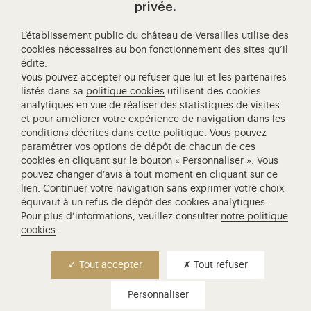
Visitez notre page de
Visitez notre Instagram (ouvertur
Visitez notre WeChat (ou
Visitez notre Facebook (ouverture dans 
Visitez notre X (ouverture dans un no
Visitez notre YouTube (ouvert
privée.
L’établissement public du château de Versailles utilise des
cookies nécessaires au bon fonctionnement des sites qu’il
édite.
Château de Versailles Spectacles
Vous pouvez accepter ou refuser que lui et les partenaires
L'Opéra royal de Versailles
listés dans sa
politique cookies
utilisent des cookies
analytiques en vue de réaliser des statistiques de visites
Centre de recherche du château de Versailles
et pour améliorer votre expérience de navigation dans les
Centre de Musique Baroque de Versailles
conditions décrites dans cette politique. Vous pouvez
paramétrer vos options de dépôt de chacun de ces
Réseau des Résidences Royales Européenne
cookies en cliquant sur le bouton « Personnaliser ». Vous
Société des Amis de Versailles
pouvez changer d’avis à tout moment en cliquant sur
ce
Académie équestre nationale du domaine de Versailles
lien
. Continuer votre navigation sans exprimer votre choix
équivaut à un refus de dépôt des cookies analytiques.
Campus Versailles
Pour plus d’informations, veuillez consulter
notre politique
cookies
.
Tout accepter
Tout refuser
Personnaliser