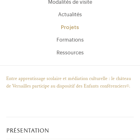
Modalités de visite
Actualités
Projets
Formations
Ressources
Entre apprentissage scolaire et médiation culturelle : le château
de Versailles participe au dispositif des Enfants conférenciers©.
)
uvel onglet)
n nouvel onglet)
dans fenêtre modale)
otion de l'application (ouverture dans un nouvel onglet)
présentation