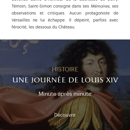
Témoin, Saint-Simon consigne dans ses
Mémoires
, ses
observations et critiques. Aucun protagoniste de
Versailles ne lui échappe. Il dépeint, parfois avec
férocité, les dessous du Château.
HISTOIRE
une journée de louis xiv
Minute après minute
Découvrir