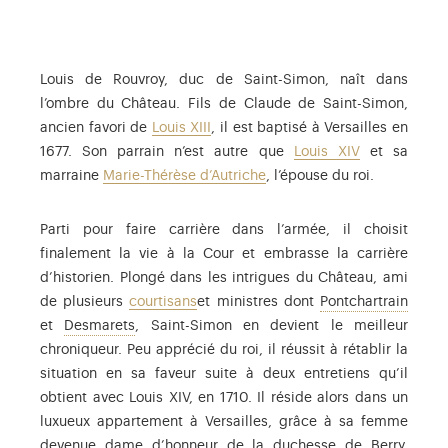
Louis de Rouvroy, duc de Saint-Simon, naît dans
l’ombre du Château. Fils de Claude de Saint-Simon,
ancien favori de
Louis XIII
, il est baptisé à Versailles en
1677. Son parrain n’est autre que
Louis XIV
et sa
marraine
Marie-Thérèse d’Autriche
, l’épouse du roi.
Parti pour faire carrière dans l’armée, il choisit
finalement la vie à la Cour et embrasse la carrière
d’historien. Plongé dans les intrigues du Château, ami
Louis 
de plusieurs
courtisans
et ministres dont
Pontchartrain
Nicolas Desmarets (1648-1721), neveu de Colber
et
Desmarets
, Saint-Simon en devient le meilleur
chroniqueur. Peu apprécié du roi, il réussit à rétablir la
situation en sa faveur suite à deux entretiens qu’il
obtient avec Louis XIV, en 1710. Il réside alors dans un
luxueux appartement à Versailles, grâce à sa femme
devenue dame d’honneur de la duchesse de Berry.