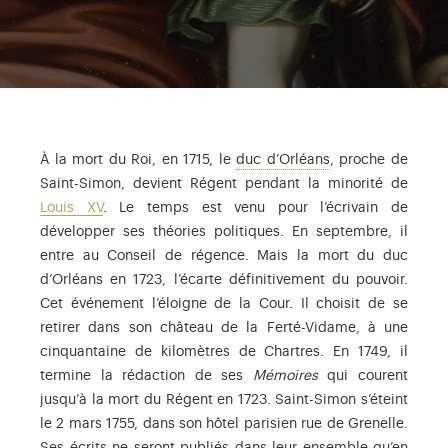
En 1715, à la mort
À la mort du Roi, en 1715, le
duc d’Orléans
, proche de
Saint-Simon, devient Régent pendant la minorité de
Louis XV
. Le temps est venu pour l’écrivain de
développer ses théories politiques. En septembre, il
entre au Conseil de régence. Mais la mort du duc
d’Orléans en 1723, l’écarte définitivement du pouvoir.
Cet événement l’éloigne de la Cour. Il choisit de se
retirer dans son château de la Ferté-Vidame, à une
cinquantaine de kilomètres de Chartres. En 1749, il
termine la rédaction de ses
Mémoires
qui courent
jusqu’à la mort du Régent en 1723. Saint-Simon s’éteint
le 2 mars 1755, dans son hôtel parisien rue de Grenelle.