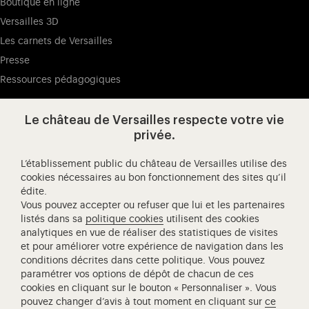
Boutique en ligne
Versailles 3D
Les carnets de Versailles
Presse
Ressources pédagogiques
Le château de Versailles respecte votre vie
Visitez notre page de
Visitez notre Instagram (ouvertur
Visitez notre WeChat (ou
Visitez notre Facebook (ouverture dans 
Visitez notre X (ouverture dans un no
Visitez notre YouTube (ouvert
privée.
L’établissement public du château de Versailles utilise des
cookies nécessaires au bon fonctionnement des sites qu’il
édite.
Château de Versailles Spectacles
Vous pouvez accepter ou refuser que lui et les partenaires
L'Opéra royal de Versailles
listés dans sa
politique cookies
utilisent des cookies
analytiques en vue de réaliser des statistiques de visites
Centre de recherche du château de Versailles
et pour améliorer votre expérience de navigation dans les
Centre de Musique Baroque de Versailles
conditions décrites dans cette politique. Vous pouvez
paramétrer vos options de dépôt de chacun de ces
Réseau des Résidences Royales Européenne
cookies en cliquant sur le bouton « Personnaliser ». Vous
Société des Amis de Versailles
pouvez changer d’avis à tout moment en cliquant sur
ce