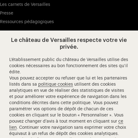
Les carnets de Versailles
Presse
Ressources pédagogiques
Le château de Versailles respecte votre vie
Visitez notre page de
Visitez notre Instagram (ouvertur
Visitez notre WeChat (ou
Visitez notre Facebook (ouverture dans 
Visitez notre X (ouverture dans un no
Visitez notre YouTube (ouvert
privée.
L’établissement public du château de Versailles utilise des
cookies nécessaires au bon fonctionnement des sites qu’il
édite.
Château de Versailles Spectacles
Vous pouvez accepter ou refuser que lui et les partenaires
L'Opéra royal de Versailles
listés dans sa
politique cookies
utilisent des cookies
analytiques en vue de réaliser des statistiques de visites
Centre de recherche du château de Versailles
et pour améliorer votre expérience de navigation dans les
Centre de Musique Baroque de Versailles
conditions décrites dans cette politique. Vous pouvez
paramétrer vos options de dépôt de chacun de ces
Réseau des Résidences Royales Européenne
cookies en cliquant sur le bouton « Personnaliser ». Vous
Société des Amis de Versailles
pouvez changer d’avis à tout moment en cliquant sur
ce
Académie équestre nationale du domaine de Versailles
lien
. Continuer votre navigation sans exprimer votre choix
équivaut à un refus de dépôt des cookies analytiques.
Campus Versailles