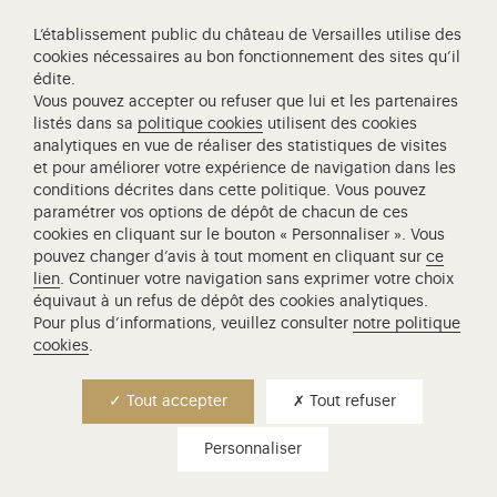
le hameau de marie-antoinette à
L’établissement public du château de Versailles utilise des
marie-louise
cookies nécessaires au bon fonctionnement des sites qu’il
édite.
Survivantes d'une époque brillante et mouvementée,
Vous pouvez accepter ou refuser que lui et les partenaires
les chaumières du Hameau illustrent le goût de la
listés dans sa
politique cookies
utilisent des cookies
Reine pour le charme de la vie champêtre.
analytiques en vue de réaliser des statistiques de visites
et pour améliorer votre expérience de navigation dans les
conditions décrites dans cette politique. Vous pouvez
1000 €
paramétrer vos options de dépôt de chacun de ces
Lire la suite
cookies en cliquant sur le bouton « Personnaliser ». Vous
Le Hameau de Marie-Antoinette à Marie-
pouvez changer d’avis à tout moment en cliquant sur
ce
Louise
lien
. Continuer votre navigation sans exprimer votre choix
équivaut à un refus de dépôt des cookies analytiques.
Pour plus d’informations, veuillez consulter
notre politique
cookies
.
Tout accepter
Tout refuser
Au fond du domaine, le long des
Personnaliser
rives du lac, se dressent les
chaumières du Hameau construit