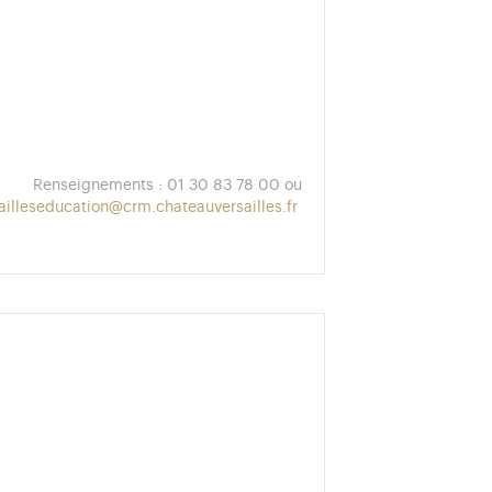
Maximum 35 personnes par
Renseignements : 01 30 83 78 00 ou
ailleseducation@crm.chateauversailles.fr