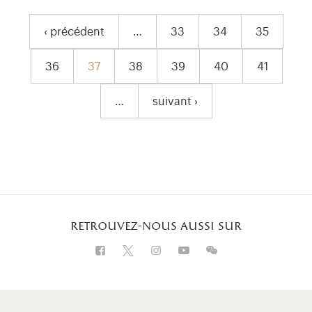
‹ précédent
…
33
34
35
Page précédente
Page
Page
Page
36
37
38
39
40
41
Page
Page courante
Page
Page
Page
Page
…
suivant ›
Page suivante
retrouvez-nous aussi sur
Visitez notre Facebook (ouverture dans u
Visitez notre X (ouverture dans un 
Visitez notre Instagram (ouver
Visitez notre WeChat (ou
Visitez notre Insta