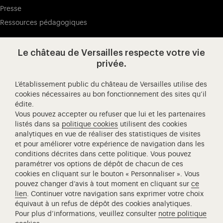
Presse
Ressources pédagogiques
Le château de Versailles respecte votre vie
Visitez notre page de
Visitez notre Instagram (ouvertur
Visitez notre WeChat (ou
Visitez notre Facebook (ouverture dans 
Visitez notre X (ouverture dans un no
Visitez notre YouTube (ouvert
privée.
L’établissement public du château de Versailles utilise des
cookies nécessaires au bon fonctionnement des sites qu’il
édite.
Château de Versailles Spectacles
Vous pouvez accepter ou refuser que lui et les partenaires
L'Opéra royal de Versailles
listés dans sa
politique cookies
utilisent des cookies
analytiques en vue de réaliser des statistiques de visites
Centre de recherche du château de Versailles
et pour améliorer votre expérience de navigation dans les
Centre de Musique Baroque de Versailles
conditions décrites dans cette politique. Vous pouvez
paramétrer vos options de dépôt de chacun de ces
Réseau des Résidences Royales Européenne
cookies en cliquant sur le bouton « Personnaliser ». Vous
Société des Amis de Versailles
pouvez changer d’avis à tout moment en cliquant sur
ce
Académie équestre nationale du domaine de Versailles
lien
. Continuer votre navigation sans exprimer votre choix
équivaut à un refus de dépôt des cookies analytiques.
Campus Versailles
Pour plus d’informations, veuillez consulter
notre politique