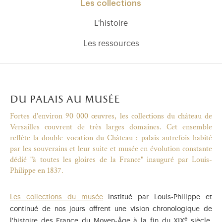
Les collections
L'histoire
Les ressources
du palais au musée
Fortes d'environ 90 000 œuvres, les collections du château de
Versailles couvrent de très larges domaines. Cet ensemble
reflète la double vocation du Château : palais autrefois habité
par les souverains et leur suite et musée en évolution constante
dédié "à toutes les gloires de la France" inauguré par Louis-
Philippe en 1837.
)
uvel onglet)
n nouvel onglet)
dans fenêtre modale)
otion de l'application (ouverture dans un nouvel onglet)
Les collections du musée
institué par Louis-Philippe et
continué de nos jours offrent une vision chronologique de
e
l'histoire des France du Moyen-Âge à la fin du XIX
siècle.