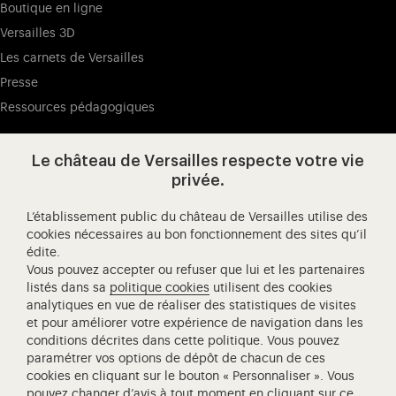
Boutique en ligne
Versailles 3D
Les carnets de Versailles
Presse
Ressources pédagogiques
Le château de Versailles respecte votre vie
Visitez notre page de
Visitez notre Instagram (ouvertur
Visitez notre WeChat (ou
Visitez notre Facebook (ouverture dans 
Visitez notre X (ouverture dans un no
Visitez notre YouTube (ouvert
privée.
L’établissement public du château de Versailles utilise des
cookies nécessaires au bon fonctionnement des sites qu’il
édite.
Château de Versailles Spectacles
Vous pouvez accepter ou refuser que lui et les partenaires
L'Opéra royal de Versailles
listés dans sa
politique cookies
utilisent des cookies
analytiques en vue de réaliser des statistiques de visites
Centre de recherche du château de Versailles
et pour améliorer votre expérience de navigation dans les
Centre de Musique Baroque de Versailles
conditions décrites dans cette politique. Vous pouvez
paramétrer vos options de dépôt de chacun de ces
Réseau des Résidences Royales Européenne
cookies en cliquant sur le bouton « Personnaliser ». Vous
Société des Amis de Versailles
pouvez changer d’avis à tout moment en cliquant sur
ce