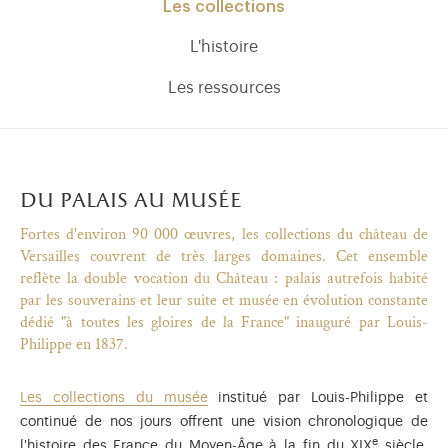
Les collections
L'histoire
Les ressources
du palais au musée
Fortes d'environ 90 000 œuvres, les collections du château de
Versailles couvrent de très larges domaines. Cet ensemble
reflète la double vocation du Château : palais autrefois habité
par les souverains et leur suite et musée en évolution constante
dédié "à toutes les gloires de la France" inauguré par Louis-
Philippe en 1837.
)
uvel onglet)
n nouvel onglet)
dans fenêtre modale)
otion de l'application (ouverture dans un nouvel onglet)
Les collections du musée
institué par Louis-Philippe et
continué de nos jours offrent une vision chronologique de
e
l'histoire des France du Moyen-Âge à la fin du XIX
siècle.