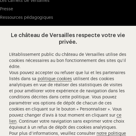
Les carnets de Versailles
Presse
Ressources pédagogiques
Le château de Versailles respecte votre vie
Visitez notre page de
Visitez notre Instagram (ouvertur
Visitez notre WeChat (ou
Visitez notre Facebook (ouverture dans 
Visitez notre X (ouverture dans un no
Visitez notre YouTube (ouvert
privée.
L’établissement public du château de Versailles utilise des
cookies nécessaires au bon fonctionnement des sites qu’il
édite.
Château de Versailles Spectacles
Vous pouvez accepter ou refuser que lui et les partenaires
L'Opéra royal de Versailles
listés dans sa
politique cookies
utilisent des cookies
analytiques en vue de réaliser des statistiques de visites
Centre de recherche du château de Versailles
et pour améliorer votre expérience de navigation dans les
Centre de Musique Baroque de Versailles
conditions décrites dans cette politique. Vous pouvez
paramétrer vos options de dépôt de chacun de ces
Réseau des Résidences Royales Européenne
cookies en cliquant sur le bouton « Personnaliser ». Vous
Société des Amis de Versailles
pouvez changer d’avis à tout moment en cliquant sur
ce
Académie équestre nationale du domaine de Versailles
lien
. Continuer votre navigation sans exprimer votre choix
équivaut à un refus de dépôt des cookies analytiques.
Campus Versailles
Pour plus d’informations, veuillez consulter
notre politique