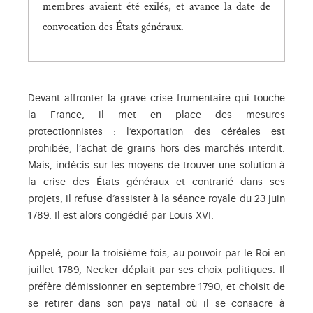
membres avaient été exilés, et avance la date de
Le 4 mai 1789, Louis XVI convo
convocation des États généraux
.
Dérivée de froment
Devant affronter la grave
crise frumentaire
qui touche
la France, il met en place des mesures
protectionnistes : l’exportation des céréales est
prohibée, l’achat de grains hors des marchés interdit.
Mais, indécis sur les moyens de trouver une solution à
la crise des États généraux et contrarié dans ses
projets, il refuse d’assister à la séance royale du 23 juin
1789. Il est alors congédié par Louis XVI.
Appelé, pour la troisième fois, au pouvoir par le Roi en
juillet 1789, Necker déplait par ses choix politiques. Il
préfère démissionner en septembre 1790, et choisit de
se retirer dans son pays natal où il se consacre à