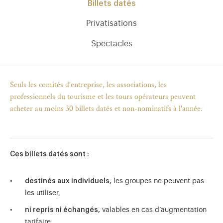
Billets datés
Privatisations
Spectacles
Seuls les comités d’entreprise, les associations, les
professionnels du tourisme et les tours opérateurs peuvent
acheter au moins 30 billets datés et non-nominatifs à l'année.
Ces billets datés sont :
)
uvel onglet)
n nouvel onglet)
dans fenêtre modale)
otion de l'application (ouverture dans un nouvel onglet)
destinés aux individuels,
les groupes ne peuvent pas
les utiliser,
ni repris ni échangés,
valables en cas d’augmentation
tarifaire.