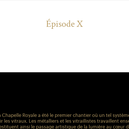
Épisode X
repose des vitraux
2020
a Chapelle Royale a été le premier chantier où un tel systèm
 les vitraux. Les métalliers et les vitraillistes travaillent 
estituent ainsi le passage artistique de la lumière au cœur d