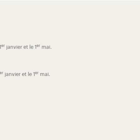
er
er
1
janvier et le 1
mai.
er
er
janvier et le 1
mai.