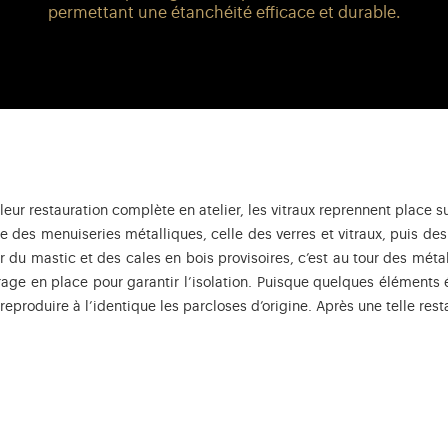
permettant une étanchéité efficace et durable.
leur restauration complète en atelier, les vitraux reprennent place s
 des menuiseries métalliques, celle des verres et vitraux, puis des 
 mastic et des cales en bois provisoires, c’est au tour des métalli
trage en place pour garantir l’isolation. Puisque quelques éléments
reproduire à l’identique les parcloses d’origine. Après une telle res