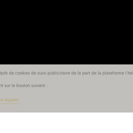
épôt de cookies de suivi publicitaire de la part de la plateforme l
t sur le bouton suivant :
ns légales