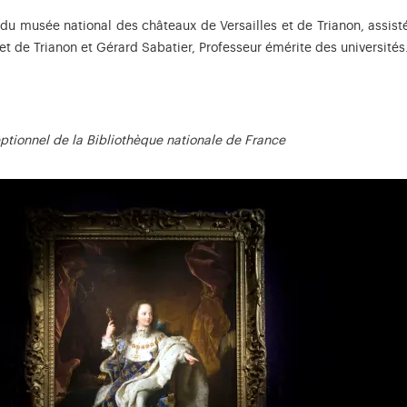
 du musée national des châteaux de Versailles et de Trianon, assis
et de Trianon et Gérard Sabatier, Professeur émérite des universités
eptionnel de la Bibliothèque nationale de France