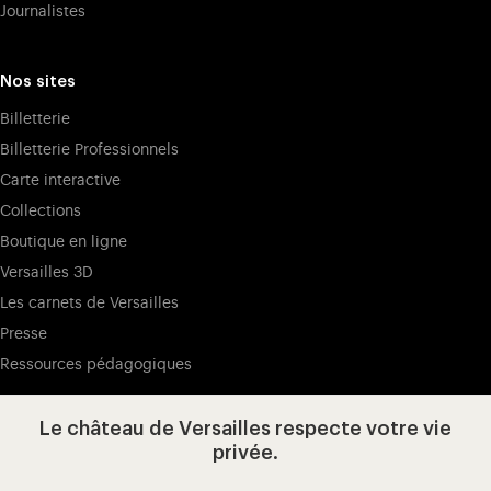
Journalistes
Nos sites
Billetterie
Billetterie Professionnels
Carte interactive
Collections
Boutique en ligne
Versailles 3D
Les carnets de Versailles
Presse
Ressources pédagogiques
Le château de Versailles respecte votre vie
Visitez notre page de
Visitez notre Instagram (ouvertur
Visitez notre WeChat (ou
Visitez notre Facebook (ouverture dans 
Visitez notre X (ouverture dans un no
Visitez notre YouTube (ouvert
privée.