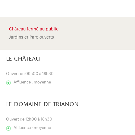
Château fermé au public
Jardins et Parc ouverts
le château
Ouvert de 09h00 à 18h30
Affluence : moyenne
le domaine de trianon
)
uvel onglet)
n nouvel onglet)
dans fenêtre modale)
otion de l'application (ouverture dans un nouvel onglet)
Ouvert de 12h00 à 18h30
Affluence : moyenne