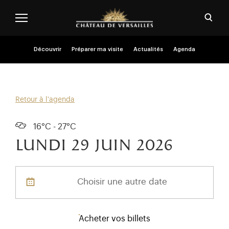
Aller au contenu principal
Personnaliser les cookies
Ouvri
Menu header second niveau (FR)
Découvrir
Préparer ma visite
Actualités
Agenda
Retour à l'agenda
16°C - 27°C
lundi 29
juin 2026
Choisir une autre date
Acheter vos billets