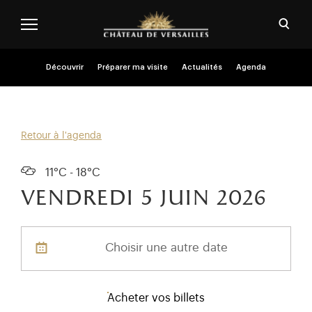
Aller au contenu principal
Personnaliser les cookies
Ouvri
Menu header second niveau (FR)
Découvrir
Préparer ma visite
Actualités
Agenda
Retour à l'agenda
11°C - 18°C
vendredi 5
juin 2026
Choisir une autre date
Acheter vos billets