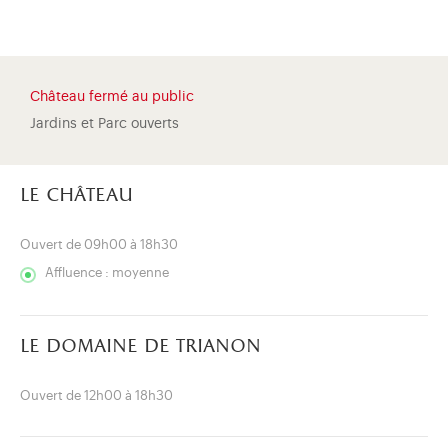
Château fermé au public
Jardins et Parc ouverts
le château
Ouvert de 09h00 à 18h30
Affluence : moyenne
le domaine de trianon
)
uvel onglet)
n nouvel onglet)
dans fenêtre modale)
otion de l'application (ouverture dans un nouvel onglet)
Ouvert de 12h00 à 18h30