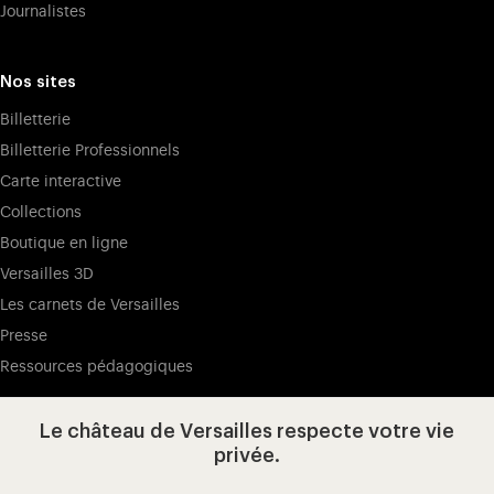
Journalistes
Nos sites
Billetterie
Billetterie Professionnels
Carte interactive
Collections
Boutique en ligne
Versailles 3D
Les carnets de Versailles
Presse
Ressources pédagogiques
Le château de Versailles respecte votre vie
Visitez notre page de
Visitez notre Instagram (ouvertur
Visitez notre WeChat (ou
Visitez notre Facebook (ouverture dans 
Visitez notre X (ouverture dans un no
Visitez notre YouTube (ouvert
privée.