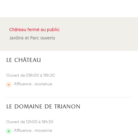
Château fermé au public
Jardins et Parc ouverts
le château
Ouvert de 09h00 à 18h30
Affluence : soutenue
le domaine de trianon
)
uvel onglet)
n nouvel onglet)
dans fenêtre modale)
otion de l'application (ouverture dans un nouvel onglet)
Ouvert de 12h00 à 18h30
Affluence : moyenne