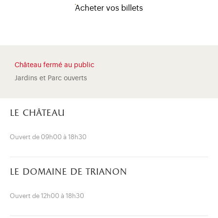
Acheter vos billets
Château fermé au public
Jardins et Parc ouverts
le château
Ouvert de 09h00 à 18h30
le domaine de trianon
)
uvel onglet)
n nouvel onglet)
dans fenêtre modale)
otion de l'application (ouverture dans un nouvel onglet)
Ouvert de 12h00 à 18h30