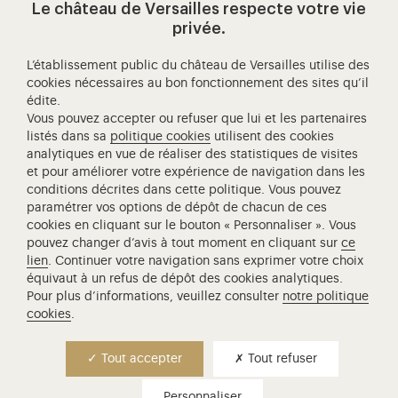
Le château de Versailles respecte votre vie
Visitez notre page de
Visitez notre Instagram (ouvertur
Visitez notre WeChat (ou
Visitez notre Facebook (ouverture dans 
Visitez notre X (ouverture dans un no
Visitez notre YouTube (ouvert
privée.
L’établissement public du château de Versailles utilise des
cookies nécessaires au bon fonctionnement des sites qu’il
édite.
Château de Versailles Spectacles
Vous pouvez accepter ou refuser que lui et les partenaires
L'Opéra royal de Versailles
listés dans sa
politique cookies
utilisent des cookies
analytiques en vue de réaliser des statistiques de visites
Centre de recherche du château de Versailles
et pour améliorer votre expérience de navigation dans les
Centre de Musique Baroque de Versailles
conditions décrites dans cette politique. Vous pouvez
paramétrer vos options de dépôt de chacun de ces
Réseau des Résidences Royales Européenne
cookies en cliquant sur le bouton « Personnaliser ». Vous
Société des Amis de Versailles
pouvez changer d’avis à tout moment en cliquant sur
ce
Académie équestre nationale du domaine de Versailles
lien
. Continuer votre navigation sans exprimer votre choix
équivaut à un refus de dépôt des cookies analytiques.
Campus Versailles
Pour plus d’informations, veuillez consulter
notre politique
cookies
.
Tout accepter
Tout refuser
Personnaliser