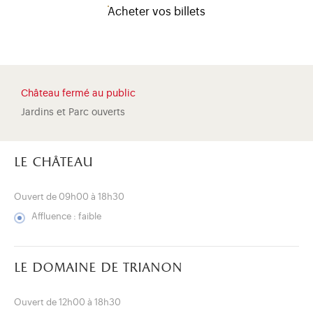
Acheter vos billets
Château fermé au public
Jardins et Parc ouverts
le château
Ouvert de 09h00 à 18h30
Affluence : faible
)
uvel onglet)
n nouvel onglet)
dans fenêtre modale)
otion de l'application (ouverture dans un nouvel onglet)
le domaine de trianon
Ouvert de 12h00 à 18h30