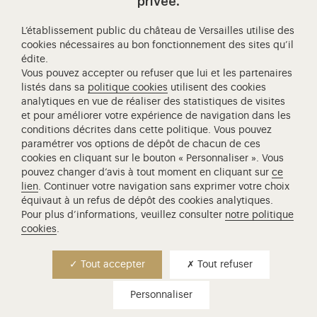
Visitez notre Instagram (ouvertur
Visitez notre WeChat (ou
Visitez notre Facebook (ouverture dans 
Visitez notre X (ouverture dans un no
Visitez notre YouTube (ouvert
privée.
L’établissement public du château de Versailles utilise des
cookies nécessaires au bon fonctionnement des sites qu’il
édite.
Château de Versailles Spectacles
Vous pouvez accepter ou refuser que lui et les partenaires
L'Opéra royal de Versailles
listés dans sa
politique cookies
utilisent des cookies
analytiques en vue de réaliser des statistiques de visites
Centre de recherche du château de Versailles
et pour améliorer votre expérience de navigation dans les
Centre de Musique Baroque de Versailles
conditions décrites dans cette politique. Vous pouvez
paramétrer vos options de dépôt de chacun de ces
Réseau des Résidences Royales Européenne
cookies en cliquant sur le bouton « Personnaliser ». Vous
Société des Amis de Versailles
pouvez changer d’avis à tout moment en cliquant sur
ce
Académie équestre nationale du domaine de Versailles
lien
. Continuer votre navigation sans exprimer votre choix
équivaut à un refus de dépôt des cookies analytiques.
Campus Versailles
Pour plus d’informations, veuillez consulter
notre politique
cookies
.
Tout accepter
Tout refuser
Personnaliser