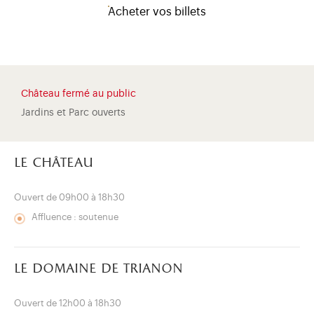
Acheter vos billets
Château fermé au public
Jardins et Parc ouverts
le château
Ouvert de 09h00 à 18h30
Affluence : soutenue
)
uvel onglet)
n nouvel onglet)
dans fenêtre modale)
otion de l'application (ouverture dans un nouvel onglet)
le domaine de trianon
Ouvert de 12h00 à 18h30