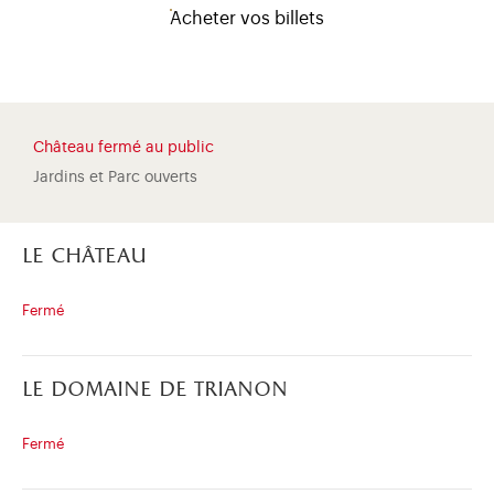
Acheter vos billets
Château fermé au public
Jardins et Parc ouverts
le château
Fermé
le domaine de trianon
)
uvel onglet)
n nouvel onglet)
dans fenêtre modale)
otion de l'application (ouverture dans un nouvel onglet)
Fermé