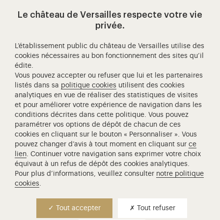
Le château de Versailles respecte votre vie
Visitez notre page de
Visitez notre Instagram (ouvertur
Visitez notre WeChat (ou
Visitez notre Facebook (ouverture dans 
Visitez notre X (ouverture dans un no
Visitez notre YouTube (ouvert
privée.
L’établissement public du château de Versailles utilise des
cookies nécessaires au bon fonctionnement des sites qu’il
édite.
Château de Versailles Spectacles
Vous pouvez accepter ou refuser que lui et les partenaires
L'Opéra royal de Versailles
listés dans sa
politique cookies
utilisent des cookies
analytiques en vue de réaliser des statistiques de visites
Centre de recherche du château de Versailles
et pour améliorer votre expérience de navigation dans les
Centre de Musique Baroque de Versailles
conditions décrites dans cette politique. Vous pouvez
paramétrer vos options de dépôt de chacun de ces
Réseau des Résidences Royales Européenne
cookies en cliquant sur le bouton « Personnaliser ». Vous
Société des Amis de Versailles
pouvez changer d’avis à tout moment en cliquant sur
ce
Académie équestre nationale du domaine de Versailles
lien
. Continuer votre navigation sans exprimer votre choix
équivaut à un refus de dépôt des cookies analytiques.
Campus Versailles
Pour plus d’informations, veuillez consulter
notre politique
cookies
.
Tout accepter
Tout refuser