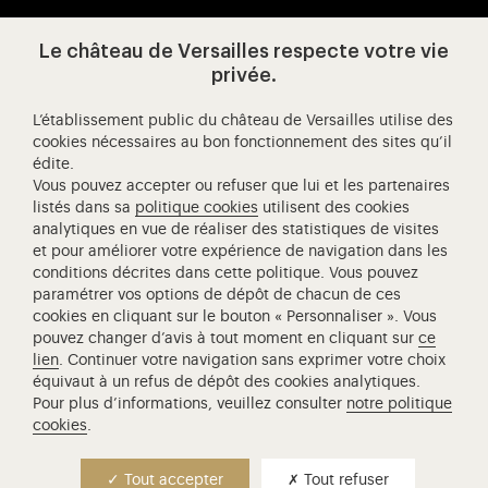
Le château de Versailles respecte votre vie
Visitez notre page de
Visitez notre Instagram (ouvertur
Visitez notre WeChat (ou
Visitez notre Facebook (ouverture dans 
Visitez notre X (ouverture dans un no
Visitez notre YouTube (ouvert
privée.
L’établissement public du château de Versailles utilise des
cookies nécessaires au bon fonctionnement des sites qu’il
édite.
Château de Versailles Spectacles
Vous pouvez accepter ou refuser que lui et les partenaires
L'Opéra royal de Versailles
listés dans sa
politique cookies
utilisent des cookies
analytiques en vue de réaliser des statistiques de visites
Centre de recherche du château de Versailles
et pour améliorer votre expérience de navigation dans les
Centre de Musique Baroque de Versailles
conditions décrites dans cette politique. Vous pouvez
paramétrer vos options de dépôt de chacun de ces
Réseau des Résidences Royales Européenne
cookies en cliquant sur le bouton « Personnaliser ». Vous
Société des Amis de Versailles
pouvez changer d’avis à tout moment en cliquant sur
ce
Académie équestre nationale du domaine de Versailles
lien
. Continuer votre navigation sans exprimer votre choix
équivaut à un refus de dépôt des cookies analytiques.
Campus Versailles
Pour plus d’informations, veuillez consulter
notre politique
cookies
.
Tout accepter
Tout refuser