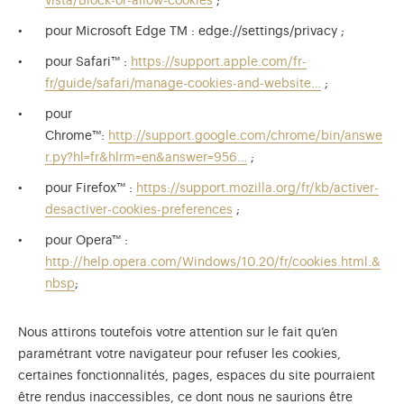
vista/Block-or-allow-cookies
;
pour Microsoft Edge TM : edge://settings/privacy ;
pour Safari™ :
https://support.apple.com/fr-
fr/guide/safari/manage-cookies-and-website…
;
pour
Chrome™:
http://support.google.com/chrome/bin/answe
r.py?hl=fr&hlrm=en&answer=956…
;
pour Firefox™ :
https://support.mozilla.org/fr/kb/activer-
desactiver-cookies-preferences
;
pour Opera™ :
http://help.opera.com/Windows/10.20/fr/cookies.html.&
nbsp
;
Nous attirons toutefois votre attention sur le fait qu’en
paramétrant votre navigateur pour refuser les cookies,
certaines fonctionnalités, pages, espaces du site pourraient
être rendus inaccessibles, ce dont nous ne saurions être