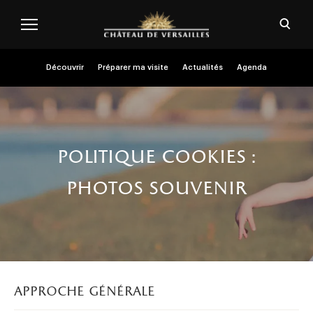
Aller au contenu principal
Personnaliser les cookies
Ouvri
Menu header second niveau (FR)
Découvrir
Préparer ma visite
Actualités
Agenda
politique cookies :
photos souvenir
approche générale