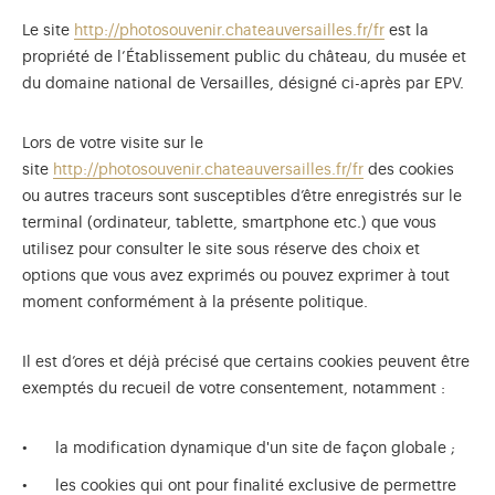
Le site
http://photosouvenir.chateauversailles.fr/fr
est la
propriété de l’Établissement public du château, du musée et
du domaine national de Versailles, désigné ci-après par EPV.
Lors de votre visite sur le
site
http://photosouvenir.chateauversailles.fr/fr
des cookies
ou autres traceurs sont susceptibles d’être enregistrés sur le
terminal (ordinateur, tablette, smartphone etc.) que vous
utilisez pour consulter le site sous réserve des choix et
options que vous avez exprimés ou pouvez exprimer à tout
moment conformément à la présente politique.
Il est d’ores et déjà précisé que certains cookies peuvent être
exemptés du recueil de votre consentement, notamment :
)
uvel onglet)
n nouvel onglet)
dans fenêtre modale)
otion de l'application (ouverture dans un nouvel onglet)
la modification dynamique d'un site de façon globale ;
les cookies qui ont pour finalité exclusive de permettre