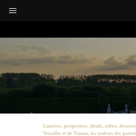
Aller au contenu principal
Personnaliser les cookies
Menu header second niveau (FR)
Lumières, perspectives, détails, reflets, découvr
Versailles et de Trianon, les couleurs des quatre