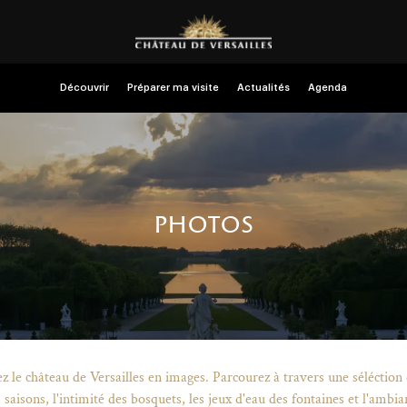
Découvrir
Préparer ma visite
Actualités
Agenda
photos
ez le château de Versailles en images. Parcourez à travers une séléction 
s saisons, l'intimité des bosquets, les jeux d'eau des fontaines et l'am