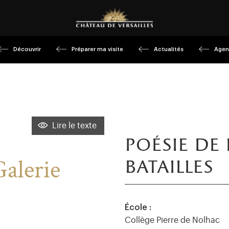
Découvrir
Préparer ma visite
Actualités
Agen
Lire le texte
poésie de 
Galerie
batailles
École :
Collège Pierre de Nolhac