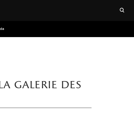
Ouvri
da
la galerie des