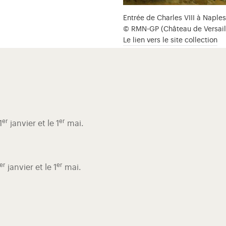
Entrée de Charles VIII à Naple
© RMN-GP (Château de Versaille
Le lien vers le site collection
er
er
1
janvier et le 1
mai.
er
er
janvier et le 1
mai.