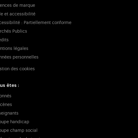
cences de marque
e et accessibilité
essibilité : Partiellement conforme
rchés Publics
édits
ntions légales
nnées personnelles
stion des cookies
us êtes :
onnés
cènes
seignants
oupe handicap
oupe champ social