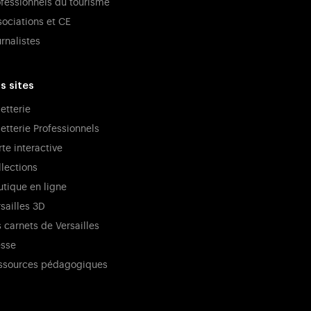
ofessionnels du tourisme
sociations et CE
rnalistes
s sites
letterie
letterie Professionnels
te interactive
llections
utique en ligne
sailles 3D
 carnets de Versailles
esse
ssources pédagogiques