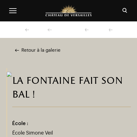
Aller au contenu principal
Personnaliser les cookies
Ouvri
Menu header second niveau (FR)
Découvrir
Préparer ma visite
Actualités
Agenda
Retour à la galerie
la fontaine fait son
bal !
École :
École Simone Veil