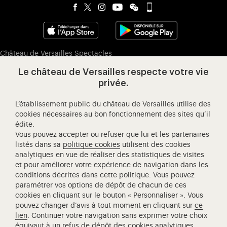
Visitez notre page de
Visitez notre Instagram (ouvertur
Visitez notre WeChat (ou
Visitez notre Facebook (ouverture dans 
Visitez notre X (ouverture dans un no
Visitez notre YouTube (ouvert
Château de Versailles Spectacles
L'Opéra royal de Versailles
Le château de Versailles respecte votre vie
Centre de recherche du château de Versailles
privée.
Centre de Musique Baroque de Versailles
L’établissement public du château de Versailles utilise des
Réseau des Résidences Royales Européenne
cookies nécessaires au bon fonctionnement des sites qu’il
Société des Amis de Versailles
édite.
Vous pouvez accepter ou refuser que lui et les partenaires
Académie équestre nationale du domaine de Versailles
listés dans sa
politique cookies
utilisent des cookies
Campus Versailles
analytiques en vue de réaliser des statistiques de visites
et pour améliorer votre expérience de navigation dans les
conditions décrites dans cette politique. Vous pouvez
paramétrer vos options de dépôt de chacun de ces
cookies en cliquant sur le bouton « Personnaliser ». Vous
pouvez changer d’avis à tout moment en cliquant sur
ce
lien
. Continuer votre navigation sans exprimer votre choix
équivaut à un refus de dépôt des cookies analytiques.