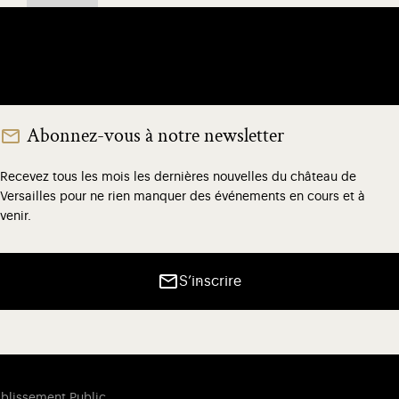
Abonnez-vous à notre newsletter
Recevez tous les mois les dernières nouvelles du château de
Versailles pour ne rien manquer des événements en cours et à
venir.
S’inscrire
ablissement Public