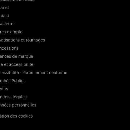
ranet
ntact
wsletter
fres d'emploi
vatisations et tournages
ncessions
cences de marque
e et accessibilité
essibilité : Partiellement conforme
rchés Publics
édits
ntions légales
nnées personnelles
stion des cookies