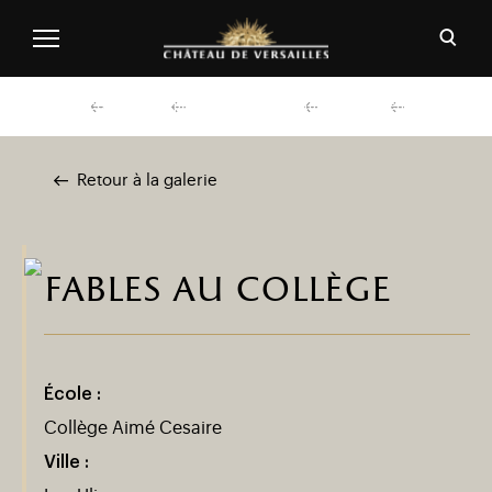
Aller au contenu principal
Personnaliser les cookies
Ouvri
Menu header second niveau (FR)
Découvrir
Préparer ma visite
Actualités
Agenda
Retour à la galerie
fables au collège
École :
Collège Aimé Cesaire
Ville :