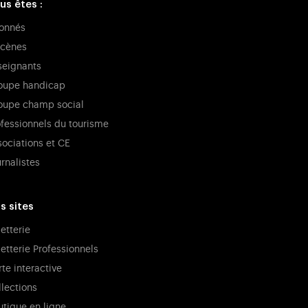
us êtes :
onnés
cènes
seignants
oupe handicap
oupe champ social
ofessionnels du tourisme
sociations et CE
rnalistes
s sites
letterie
letterie Professionnels
te interactive
llections
utique en ligne