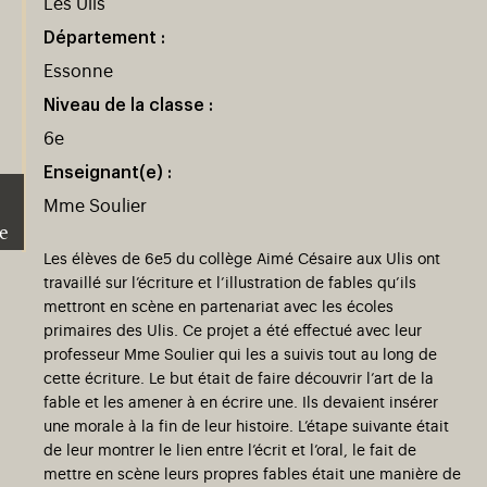
Les Ulis
Département :
Essonne
Niveau de la classe :
6e
Enseignant(e) :
Mme Soulier
e
Les élèves de 6e5 du collège Aimé Césaire aux Ulis ont
travaillé sur l’écriture et l’illustration de fables qu’ils
mettront en scène en partenariat avec les écoles
primaires des Ulis. Ce projet a été effectué avec leur
professeur Mme Soulier qui les a suivis tout au long de
cette écriture. Le but était de faire découvrir l’art de la
)
uvel onglet)
n nouvel onglet)
dans fenêtre modale)
otion de l'application (ouverture dans un nouvel onglet)
fable et les amener à en écrire une. Ils devaient insérer
une morale à la fin de leur histoire. L’étape suivante était
de leur montrer le lien entre l’écrit et l’oral, le fait de
mettre en scène leurs propres fables était une manière de