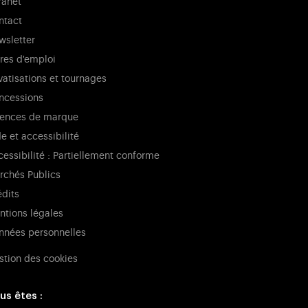
ranet
ntact
wsletter
fres d'emploi
vatisations et tournages
ncessions
cences de marque
e et accessibilité
essibilité : Partiellement conforme
rchés Publics
édits
ntions légales
nnées personnelles
stion des cookies
us êtes :