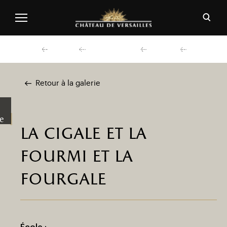
Aller au contenu principal
Personnaliser les cookies
Ouvri
Menu header second niveau (FR)
Découvrir
Préparer ma visite
Actualités
Agenda
Retour à la galerie
e
la cigale et la
fourmi et la
fourgale