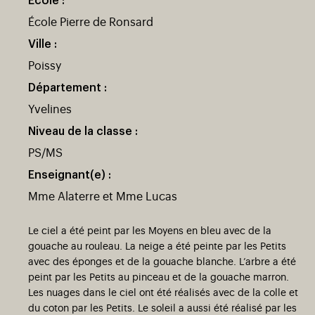
École :
École Pierre de Ronsard
Ville :
Poissy
Département :
Yvelines
Niveau de la classe :
PS/MS
Enseignant(e) :
Mme Alaterre et Mme Lucas
Le ciel a été peint par les Moyens en bleu avec de la
gouache au rouleau. La neige a été peinte par les Petits
)
uvel onglet)
n nouvel onglet)
dans fenêtre modale)
otion de l'application (ouverture dans un nouvel onglet)
avec des éponges et de la gouache blanche. L’arbre a été
peint par les Petits au pinceau et de la gouache marron.
Les nuages dans le ciel ont été réalisés avec de la colle et
du coton par les Petits. Le soleil a aussi été réalisé par les