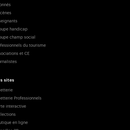
onnés
cènes
seignants
oupe handicap
oupe champ social
ofessionnels du tourisme
sociations et CE
rnalistes
s sites
letterie
letterie Professionnels
te interactive
llections
utique en ligne