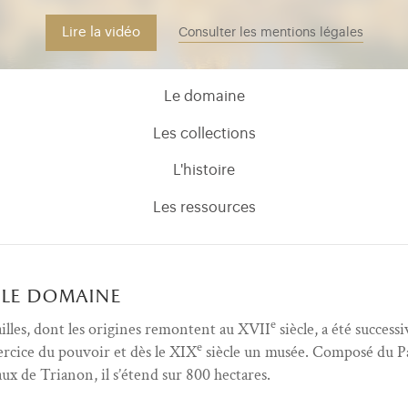
Lire la vidéo
Consulter les mentions légales
Le domaine
Les collections
L'histoire
Les ressources
le domaine
e
illes, dont les origines remontent au XVII
siècle, a été success
e
xercice du pouvoir et dès le XIX
siècle un musée. Composé du Pa
aux de Trianon, il s’étend sur 800 hectares.