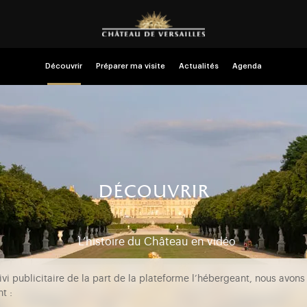
Découvrir
Préparer ma visite
Actualités
Agenda
découvrir
L’histoire du Château en vidéo
vi publicitaire de la part de la plateforme l’hébergeant, nous avons
t :