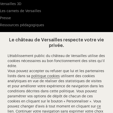
Versailles 3D
Les carnets de Versailles
Presse
Ressources pédagogiques
Le château de Versailles respecte votre vie
Visitez notre page de
Visitez notre Instagram (ouvertur
Visitez notre WeChat (ou
Visitez notre Facebook (ouverture dans 
Visitez notre X (ouverture dans un no
Visitez notre YouTube (ouvert
privée.
L’établissement public du château de Versailles utilise des
cookies nécessaires au bon fonctionnement des sites qu’il
édite.
Château de Versailles Spectacles
Vous pouvez accepter ou refuser que lui et les partenaires
L'Opéra royal de Versailles
listés dans sa
politique cookies
utilisent des cookies
analytiques en vue de réaliser des statistiques de visites
Centre de recherche du château de Versailles
et pour améliorer votre expérience de navigation dans les
Centre de Musique Baroque de Versailles
conditions décrites dans cette politique. Vous pouvez
paramétrer vos options de dépôt de chacun de ces
Réseau des Résidences Royales Européenne
cookies en cliquant sur le bouton « Personnaliser ». Vous
Société des Amis de Versailles
pouvez changer d’avis à tout moment en cliquant sur
ce
Académie équestre nationale du domaine de Versailles
lien
. Continuer votre navigation sans exprimer votre choix