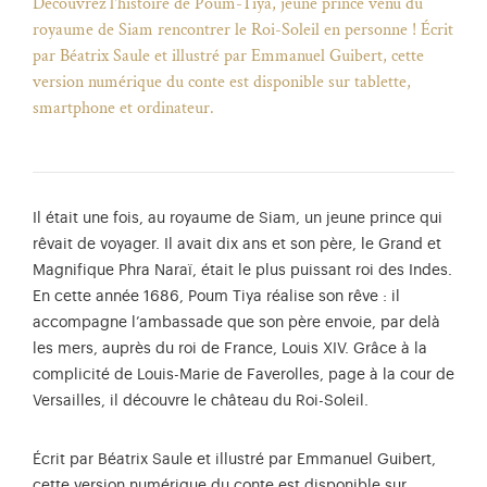
Découvrez l'histoire de Poum-Tiya, jeune prince venu du
royaume de Siam rencontrer le Roi-Soleil en personne ! Écrit
par Béatrix Saule et illustré par Emmanuel Guibert, cette
version numérique du conte est disponible sur tablette,
smartphone et ordinateur.
Il était une fois, au royaume de Siam, un jeune prince qui
rêvait de voyager. Il avait dix ans et son père, le Grand et
Magnifique Phra Naraï, était le plus puissant roi des Indes.
En cette année 1686, Poum Tiya réalise son rêve : il
accompagne l’ambassade que son père envoie, par delà
les mers, auprès du roi de France, Louis XIV. Grâce à la
complicité de Louis-Marie de Faverolles, page à la cour de
)
uvel onglet)
n nouvel onglet)
dans fenêtre modale)
otion de l'application (ouverture dans un nouvel onglet)
Versailles, il découvre le château du Roi-Soleil.
Écrit par Béatrix Saule et illustré par Emmanuel Guibert,
cette version numérique du conte est disponible sur