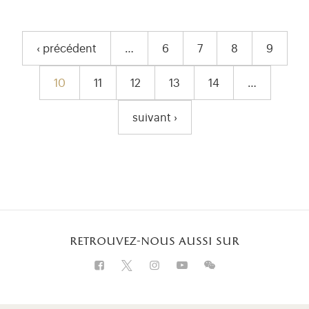
pagination
‹ précédent
…
6
7
8
9
Page précédente
Page
Page
Page
Page
10
11
12
13
14
…
Page courante
Page
Page
Page
Page
suivant ›
Page suivante
retrouvez-nous aussi sur
Visitez notre Facebook (ouverture dans u
Visitez notre X (ouverture dans un 
Visitez notre Instagram (ouver
Visitez notre WeChat (ou
Visitez notre Insta