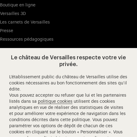
Boutique en ligne
Versailles 3D
Les carnets de Versailles
Presse
Ressources pédagogiques
Le château de Versailles respecte votre vie
Visitez notre page de
Visitez notre Instagram (ouvertur
Visitez notre WeChat (ou
Visitez notre Facebook (ouverture dans 
Visitez notre X (ouverture dans un no
Visitez notre YouTube (ouvert
privée.
L’établissement public du château de Versailles utilise des
cookies nécessaires au bon fonctionnement des sites qu’il
édite.
Château de Versailles Spectacles
Vous pouvez accepter ou refuser que lui et les partenaires
L'Opéra royal de Versailles
listés dans sa
politique cookies
utilisent des cookies
analytiques en vue de réaliser des statistiques de visites
Centre de recherche du château de Versailles
et pour améliorer votre expérience de navigation dans les
Centre de Musique Baroque de Versailles
conditions décrites dans cette politique. Vous pouvez
paramétrer vos options de dépôt de chacun de ces
Réseau des Résidences Royales Européenne
cookies en cliquant sur le bouton « Personnaliser ». Vous
Société des Amis de Versailles