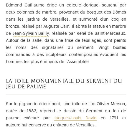
Edmond Guillaume érige un édicule dorique, soutenu par
deux colonnes de marbre, provenant du bosquet des Dômes
dans les jardins de Versailles, et surmonté d'un coq en
bronze, réalisé par Auguste Cain. Il abrite la statue en marbre
Jean-Sylvain Bailly (1736-1793) était astro
de
Jean-Sylvain Bailly
, réalisée par René de Saint-Marceaux.
Autour de la salle, dans une frise de feuillages, sont peints
les noms des signataires du serment. Vingt bustes
commandés à des sculpteurs contemporains évoquent les
hommes les plus éminents de l'Assemblée.
la toile monumentale du serment du
jeu de paume
Sur le pignon intérieur nord, une toile de Luc-Olivier Merson,
datée de 1883, reprend le dessin du Serment du Jeu de
paume exécuté par
Jacques-Louis David
en 1791 et
aujourd'hui conservé au château de Versailles.