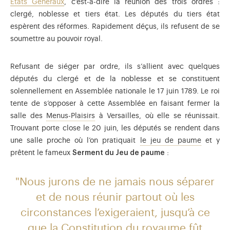
États Généraux
, c’est-à-dire la réunion des trois ordres :
clergé, noblesse et tiers état. Les députés du tiers état
espèrent des réformes. Rapidement déçus, ils refusent de se
soumettre au pouvoir royal.
Refusant de siéger par ordre, ils s’allient avec quelques
députés du clergé et de la noblesse et se constituent
solennellement en Assemblée nationale le 17 juin 1789. Le roi
tente de s’opposer à cette Assemblée en faisant fermer la
Service en charge des plaisirs du roi.
salle des
Menus-Plaisirs
à Versailles, où elle se réunissait.
Trouvant porte close le 20 juin, les députés se rendent dans
Ancêtre 
une salle proche où l’on pratiquait
le jeu de paume
et y
prêtent le fameux
Serment du Jeu de paume
:
"Nous jurons de ne jamais nous séparer
et de nous réunir partout où les
circonstances l’exigeraient, jusqu’à ce
que la Constitution du royaume fût