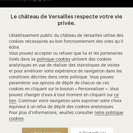
Le château de Versailles respecte votre vie
Visitez notre page de
Visitez notre Instagram (ouvertur
Visitez notre WeChat (ou
Visitez notre Facebook (ouverture dans 
Visitez notre X (ouverture dans un no
Visitez notre YouTube (ouvert
privée.
L’établissement public du château de Versailles utilise des
cookies nécessaires au bon fonctionnement des sites qu’il
édite.
Château de Versailles Spectacles
Vous pouvez accepter ou refuser que lui et les partenaires
L'Opéra royal de Versailles
listés dans sa
politique cookies
utilisent des cookies
analytiques en vue de réaliser des statistiques de visites
Centre de recherche du château de Versailles
et pour améliorer votre expérience de navigation dans les
Centre de Musique Baroque de Versailles
conditions décrites dans cette politique. Vous pouvez
paramétrer vos options de dépôt de chacun de ces
Réseau des Résidences Royales Européenne
cookies en cliquant sur le bouton « Personnaliser ». Vous
Société des Amis de Versailles
pouvez changer d’avis à tout moment en cliquant sur
ce
Académie équestre nationale du domaine de Versailles
lien
. Continuer votre navigation sans exprimer votre choix
équivaut à un refus de dépôt des cookies analytiques.
Campus Versailles
Pour plus d’informations, veuillez consulter
notre politique
cookies
.