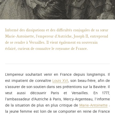
Informé des dissipations et des difficultés conjugales de sa sœur
Marie-Antoinette, l’empereur d’Autriche, Joseph II, entreprend
de se rendre à Versailles. Il vient également en souverain
éclairé, curieux de connaître le royaume de France.
L’empereur souhaitait venir en France depuis longtemps. Il
est impatient de connaître
Louis XVI
, son beau-frère, afin de
s’assurer de son soutien dans ses prétentions sur la Bavière. Il
)
uvel onglet)
n nouvel onglet)
dans fenêtre modale)
otion de l'application (ouverture dans un nouvel onglet)
veut aussi découvrir Paris et Versailles. En 1777,
l’ambassadeur d’Autriche à Paris, Mercy-Argenteau, l’informe
de la situation de plus en plus critique de
Marie-Antoinette
:
la jeune femme est loin de se comporter en reine de France