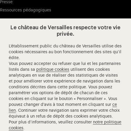
Presse
Ressources pédagogiques
Le château de Versailles respecte votre vie
Visitez notre page de
Visitez notre Instagram (ouvertur
Visitez notre WeChat (ou
Visitez notre Facebook (ouverture dans 
Visitez notre X (ouverture dans un no
Visitez notre YouTube (ouvert
privée.
L’établissement public du château de Versailles utilise des
cookies nécessaires au bon fonctionnement des sites qu’il
édite.
Château de Versailles Spectacles
Vous pouvez accepter ou refuser que lui et les partenaires
L'Opéra royal de Versailles
listés dans sa
politique cookies
utilisent des cookies
analytiques en vue de réaliser des statistiques de visites
Centre de recherche du château de Versailles
et pour améliorer votre expérience de navigation dans les
Centre de Musique Baroque de Versailles
conditions décrites dans cette politique. Vous pouvez
paramétrer vos options de dépôt de chacun de ces
Réseau des Résidences Royales Européenne
cookies en cliquant sur le bouton « Personnaliser ». Vous
Société des Amis de Versailles
pouvez changer d’avis à tout moment en cliquant sur
ce
Académie équestre nationale du domaine de Versailles
lien
. Continuer votre navigation sans exprimer votre choix
équivaut à un refus de dépôt des cookies analytiques.
Campus Versailles
Pour plus d’informations, veuillez consulter
notre politique
cookies
.