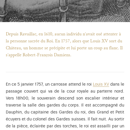
Depuis Ravaillac, en 1610, aucun individu n’avait osé attenter à
la personne sacrée du Roi. En 1757, alors que Louis XV sort du
Château, un homme se précipite et lui porte un coup au flanc. Il
s’appelle Robert-François Damiens.
En ce 5 janvier 1757, un carrosse attend le roi
Louis XV
dans le
passage couvert qui va de la cour royale au parterre nord.
Vers 18h00, le souverain descend son escalier intérieur et
)
uvel onglet)
n nouvel onglet)
dans fenêtre modale)
otion de l'application (ouverture dans un nouvel onglet)
traverse la salle des gardes du corps. Il est accompagné du
Dauphin, du capitaine des Gardes du roi, des Grand et Petit
écuyers et du colonel des Gardes suisses. Il fait nuit. Au sortir
de la pièce, éclairée par des torches, le roi est assailli par un