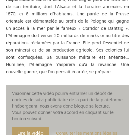
de son territoire, dont l’Alsace et la Lorraine annexées en
1870, et 8 millions d’habitants. Une partie de la Prusse
orientale est démantelée au profit de la Pologne qui gagne
un accès à la mer par le fameux « Corridor de Dantzig ».
L’Allemagne doit verser 20 milliards de marks-or au titre des
réparations réclamées par la France. Elle perd l’essentiel de
son minerai et de sa production agricole. Ses colonies lui
sont confisquées. Sa puissance militaire est anéantie…
Humiliée, l’Allemagne n’aspirera qu’à la revanche. Une
nouvelle guerre, que l’on pensait écartée, se prépare…
Visionner cette vidéo pourra entraîner un dépôt de
cookies de suivi publicitaire de la part de la plateforme
l’hébergeant, nous avons donc bloqué sa lecture.
Vous pouvez donner votre accord en cliquant sur le
bouton suivant :
Lire la vidéo
Consulter les mentions légales