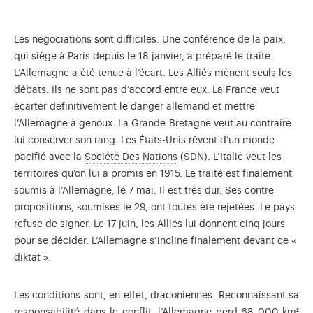
Les négociations sont difficiles. Une conférence de la paix,
qui siège à Paris depuis le 18 janvier, a préparé le traité.
L’Allemagne a été tenue à l’écart. Les Alliés mènent seuls les
débats. Ils ne sont pas d’accord entre eux. La France veut
écarter définitivement le danger allemand et mettre
l’Allemagne à genoux. La Grande-Bretagne veut au contraire
lui conserver son rang. Les États-Unis rêvent d’un monde
A la fin de la première guerr
pacifié avec la
Société Des Nations
(SDN). L’Italie veut les
territoires qu’on lui a promis en 1915. Le traité est finalement
soumis à l’Allemagne, le 7 mai. Il est très dur. Ses contre-
propositions, soumises le 29, ont toutes été rejetées. Le pays
refuse de signer. Le 17 juin, les Alliés lui donnent cinq jours
pour se décider. L’Allemagne s’incline finalement devant ce «
diktat ».
Les conditions sont, en effet, draconiennes. Reconnaissant sa
responsabilité dans le conflit, l’Allemagne perd 68 000 km²