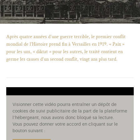
Après quatre années d’une guerre terrible, le premier conflit
mondial de l’Histoire prend fin à Versailles en 1919. « Paix »
pour les uns, « diktat » pour les autres, le traité contient en
germe les causes d’un second conflit, vingt ans plus tard.
Visionner cette vidéo pourra entraîner un dépôt de
cookies de suivi publicitaire de la part de la plateforme
)
uvel onglet)
n nouvel onglet)
dans fenêtre modale)
otion de l'application (ouverture dans un nouvel onglet)
l’hébergeant, nous avons donc bloqué sa lecture.
Vous pouvez donner votre accord en cliquant sur le
bouton suivant :