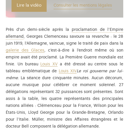
Lire la vidéo
Consulter les mentions légales
Près d’un demi-siècle après la
proclamation de l’Empire
Après la défaite de la France, l'Empire allemand est p
allemand
, Georges Clemenceau savoure sa revanche : le 28
juin 1919, l’Allemagne, vaincue, signe le traité de paix dans la
galerie des Glaces
, c’est-à-dire à l’endroit même où son
empire avait été proclamé. La Première Guerre mondiale est
finie. Un bureau
Louis XV
a été dressé au centre sous le
tableau emblématique de
Louis XIV
Le roi gouverne par lui-
même
. La séance dure cinquante minutes. Aucun décorum,
aucune musique pour célébrer ce moment solennel. 27
délégations représentant 32 puissances sont présentes. Sont
assis à la table, les quatre représentants des principales
nations alliées : Clémenceau pour la France, Wilson pour les
États-Unis, Lloyd George pour la Grande-Bretagne, Orlando
pour l’Italie. Müller, ministre des Affaires étrangères et le
docteur Bell composent la délégation allemande.