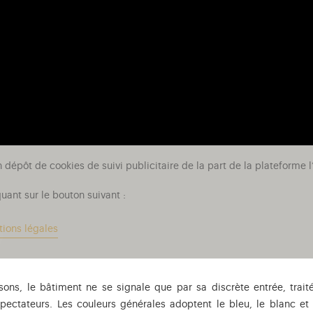
n dépôt de cookies de suivi publicitaire de la part de la plateform
uant sur le bouton suivant :
tions légales
ons, le bâtiment ne se signale que par sa discrète entrée, traité
pectateurs. Les couleurs générales adoptent le bleu, le blanc et 