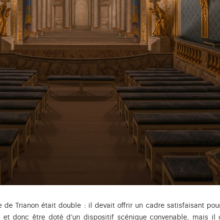
re de Trianon était double : il devait offrir un cadre satisfaisant 
 et donc être doté d’un dispositif scénique convenable, mais il 