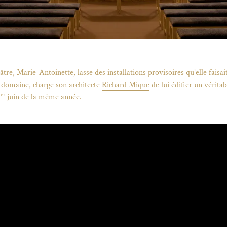
Fil d'Ariane
tre, Marie-Antoinette, lasse des installations provisoires qu’elle faisai
 domaine, charge son architecte
Richard Mique
de lui édifier un vérita
er
1
juin de la même année.