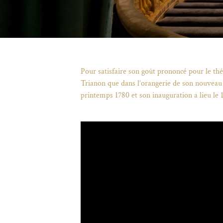
Pour satisfaire son goût prononcé pour le théâ
Trianon que dans l’orangerie de son nouveau
printemps 1780 et son inauguration a lieu le 