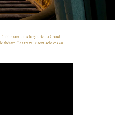
t établir tant dans la galerie du Grand
ble théâtre. Les travaux sont achevés au