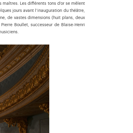
 maîtres. Les différents tons d’or se mêlent
-Jacques Lagrenée (1739-1821), dit Lagrenée le Jeune, peintre, dess
ques jours avant l’inauguration du théâtre,
ne, de vastes dimensions (huit plans, deux
Pierre Boullet, successeur de Blaise-Henri
musiciens.