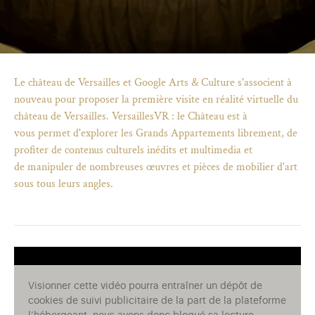
Le château de Versailles et Google Arts & Culture s'associent à
nouveau pour proposer la première visite en réalité virtuelle du
château de Versailles. VersaillesVR : le Château est à
vous permet d'explorer les Grands Appartements librement, de
profiter de contenus culturels inédits et multimedia et
de manipuler de nombreuses œuvres et pièces de mobilier d'art
sous tous leurs angles.
)
uvel onglet)
n nouvel onglet)
dans fenêtre modale)
otion de l'application (ouverture dans un nouvel onglet)
Visionner cette vidéo pourra entraîner un dépôt de
cookies de suivi publicitaire de la part de la plateforme