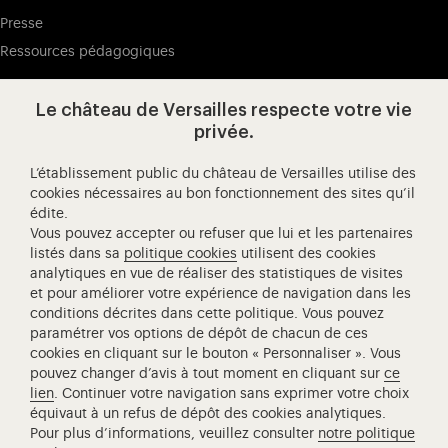
Presse
Ressources pédagogiques
Le château de Versailles respecte votre vie
Visitez notre page de
Visitez notre Instagram (ouvertur
Visitez notre WeChat (ou
Visitez notre Facebook (ouverture dans 
Visitez notre X (ouverture dans un no
Visitez notre YouTube (ouvert
privée.
L’établissement public du château de Versailles utilise des
cookies nécessaires au bon fonctionnement des sites qu’il
édite.
Château de Versailles Spectacles
Vous pouvez accepter ou refuser que lui et les partenaires
L'Opéra royal de Versailles
listés dans sa
politique cookies
utilisent des cookies
analytiques en vue de réaliser des statistiques de visites
Centre de recherche du château de Versailles
et pour améliorer votre expérience de navigation dans les
Centre de Musique Baroque de Versailles
conditions décrites dans cette politique. Vous pouvez
paramétrer vos options de dépôt de chacun de ces
Réseau des Résidences Royales Européenne
cookies en cliquant sur le bouton « Personnaliser ». Vous
Société des Amis de Versailles
pouvez changer d’avis à tout moment en cliquant sur
ce
Académie équestre nationale du domaine de Versailles
lien
. Continuer votre navigation sans exprimer votre choix
équivaut à un refus de dépôt des cookies analytiques.
Campus Versailles
Pour plus d’informations, veuillez consulter
notre politique