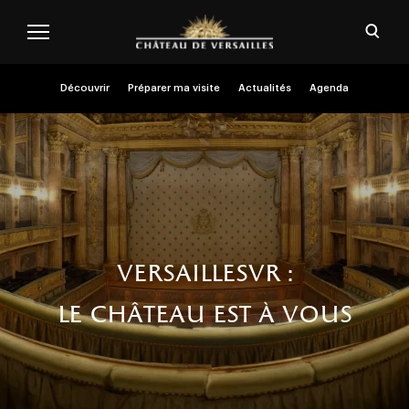
Aller au contenu principal
Personnaliser les cookies
Ouvri
Menu header second niveau (FR)
Découvrir
Préparer ma visite
Actualités
Agenda
versaillesvr :
le château est à vous