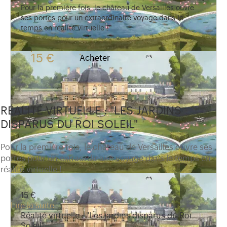
Pour la première fois, le château de Versailles ouvre
ses portes pour un extraordinaire voyage dans le
temps en réalité virtuelle !
15 €
Acheter
RÉALITÉ VIRTUELLE : "LES JARDINS
DISPARUS DU ROI SOLEIL"
Pour la première fois, le château de Versailles ouvre ses
portes pour un extraordinaire voyage dans le temps en
réalité virtuelle !
15 €
Lire la suite
Réalité virtuelle : "Les jardins disparus du Roi
Soleil"