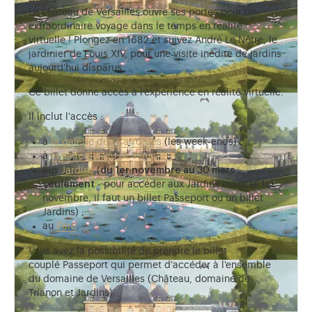
Le château de Versailles ouvre ses portes pour un
extraordinaire voyage dans le temps en réalité
virtuelle ! Plongez en 1682 et suivez André Le Nôtre, le
jardinier de Louis XIV, pour une visite inédite de jardins
aujourd'hui disparus.
Ce billet donne accès à l'expérience en réalité virtuelle.
Il inclut l'accès :
à
la galerie des Carrosses
(les week-ends) ;
à
la salle du Jeu de Paume
;
aux
Jardins
(
du 1er novembre au 30 mars
seulement
- pour accéder aux Jardins avant le 1er
novembre, il faut un billet Passeport ou un billet
Jardins) ;
au
Parc
.
Vous avez la possibilité de prendre le billet
couplé Passeport qui permet d’accéder à l'ensemble
du domaine de Versailles (Château, domaine de
Trianon et Jardins).