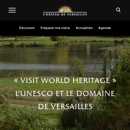
Aller au contenu principal
Personnaliser les cookies
Ouvri
Menu header second niveau (FR)
Découvrir
Préparer ma visite
Actualités
Agenda
« visit world heritage »
l'unesco et le domaine
de versailles