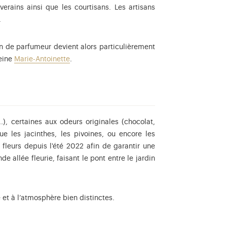
erains ainsi que les courtisans. Les artisans
.
n de parfumeur devient alors particulièrement
reine
Marie-Antoinette
.
.), certaines aux odeurs originales (chocolat,
odeur intense, les fleurs ne permettent pas d'extraire de senteur par
ue les jacinthes, les pivoines, ou encore les
 fleurs depuis l'été 2022 afin de garantir une
 allée fleurie, faisant le pont entre le jardin
é et à l’atmosphère bien distinctes.