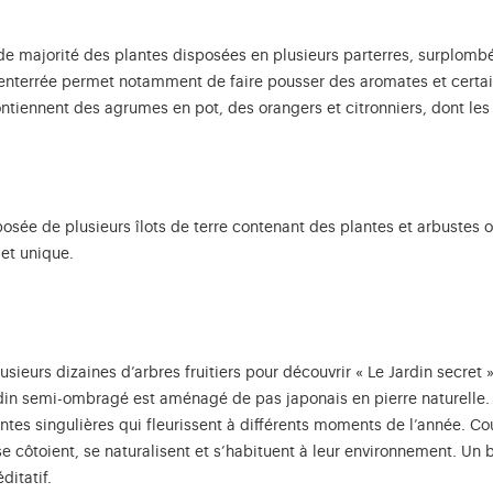
nde majorité des plantes disposées en plusieurs parterres, surplomb
 enterrée permet notamment de faire pousser des aromates et certai
tiennent des agrumes en pot, des orangers et citronniers, dont les fr
posée de plusieurs îlots de terre contenant des plantes et arbustes 
 et unique.
lusieurs dizaines d’arbres fruitiers pour découvrir « Le Jardin secre
rdin semi-ombragé est aménagé de pas japonais en pierre naturelle. 
antes singulières qui fleurissent à différents moments de l’année. 
e côtoient, se naturalisent et s’habituent à leur environnement. Un ba
ditatif.