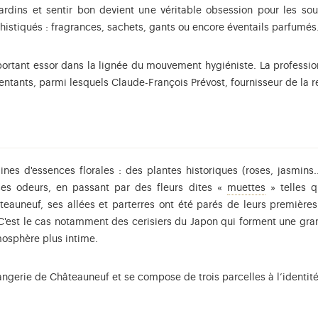
ardins et sentir bon devient une véritable obsession pour les souv
phistiqués : fragrances, sachets, gants ou encore éventails parfumés
ortant essor dans la lignée du mouvement hygiéniste. La professio
ntants, parmi lesquels Claude-François Prévost, fournisseur de la 
s d'essences florales : des plantes historiques (roses, jasmins..
Malgré une 
es odeurs, en passant par des fleurs dites «
muettes
» telles q
âteauneuf, ses allées et parterres ont été parés de leurs premières
 C'est le cas notamment des cerisiers du Japon qui forment une grande
tmosphère plus intime.
angerie de Châteauneuf et se compose de trois parcelles à l’identit