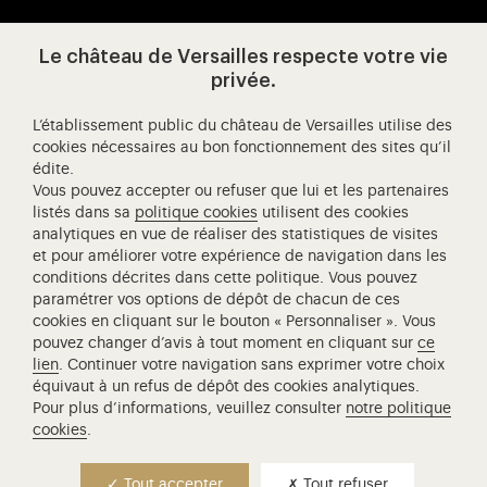
Le château de Versailles respecte votre vie
Visitez notre page de
Visitez notre Instagram (ouvertur
Visitez notre WeChat (ou
Visitez notre Facebook (ouverture dans 
Visitez notre X (ouverture dans un no
Visitez notre YouTube (ouvert
privée.
L’établissement public du château de Versailles utilise des
cookies nécessaires au bon fonctionnement des sites qu’il
édite.
Château de Versailles Spectacles
Vous pouvez accepter ou refuser que lui et les partenaires
L'Opéra royal de Versailles
listés dans sa
politique cookies
utilisent des cookies
analytiques en vue de réaliser des statistiques de visites
Centre de recherche du château de Versailles
et pour améliorer votre expérience de navigation dans les
Centre de Musique Baroque de Versailles
conditions décrites dans cette politique. Vous pouvez
paramétrer vos options de dépôt de chacun de ces
Réseau des Résidences Royales Européenne
cookies en cliquant sur le bouton « Personnaliser ». Vous
Société des Amis de Versailles
pouvez changer d’avis à tout moment en cliquant sur
ce
Académie équestre nationale du domaine de Versailles
lien
. Continuer votre navigation sans exprimer votre choix
équivaut à un refus de dépôt des cookies analytiques.
Campus Versailles
Pour plus d’informations, veuillez consulter
notre politique
cookies
.
Tout accepter
Tout refuser