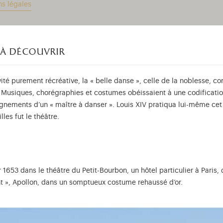
ns légales
 à découvrir
ité purement récréative, la « belle danse », celle de la noblesse, con
ue. Musiques, chorégraphies et costumes obéissaient à une codificati
nements d’un « maître à danser ». Louis XIV pratiqua lui-même cet ar
les fut le théâtre.
er 1653 dans le théâtre du Petit-Bourbon, un hôtel particulier à Paris
ant », Apollon, dans un somptueux costume rehaussé d’or.