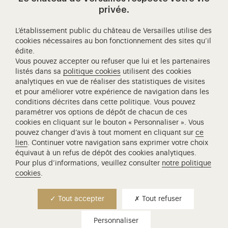
Visitez notre page de
Visitez notre Instagram (ouvertur
Visitez notre WeChat (ou
Visitez notre Facebook (ouverture dans 
Visitez notre X (ouverture dans un no
Visitez notre YouTube (ouvert
privée.
L’établissement public du château de Versailles utilise des
cookies nécessaires au bon fonctionnement des sites qu’il
édite.
Château de Versailles Spectacles
Vous pouvez accepter ou refuser que lui et les partenaires
L'Opéra royal de Versailles
listés dans sa
politique cookies
utilisent des cookies
analytiques en vue de réaliser des statistiques de visites
Centre de recherche du château de Versailles
et pour améliorer votre expérience de navigation dans les
Centre de Musique Baroque de Versailles
conditions décrites dans cette politique. Vous pouvez
paramétrer vos options de dépôt de chacun de ces
Réseau des Résidences Royales Européenne
cookies en cliquant sur le bouton « Personnaliser ». Vous
Société des Amis de Versailles
pouvez changer d’avis à tout moment en cliquant sur
ce
Académie équestre nationale du domaine de Versailles
lien
. Continuer votre navigation sans exprimer votre choix
équivaut à un refus de dépôt des cookies analytiques.
Campus Versailles
Pour plus d’informations, veuillez consulter
notre politique
cookies
.
Tout accepter
Tout refuser
Personnaliser