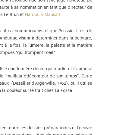
ent l'évolution de son style jugé novateur. Du
t suite à sa nomination en tant que directeur de
es Le Brun et
Hardouin-Mansart
.
u plus contemporains tel que Poussin. Il est de
sthétique visant à determiner dans la peinture,
 à la fois, la lumière, la palette et la matière
ompues "qui trompent l'oeil".
lise une lumière dorée qui irradie et s'autorise
de "meilleur ddécorateur de son temps". Cette
x" (Dezallier d'Argenville, 1762), où il utilise
 la couleur sur le trait chez La Fosse.
ent entre les dessins préparatoires et l'oeuvre