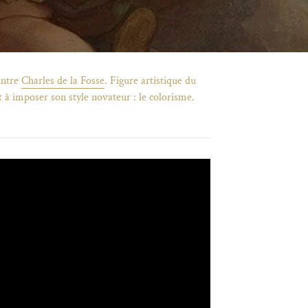
intre
Charles de la Fosse
. Figure artistique du
t à imposer son style novateur : le colorisme.