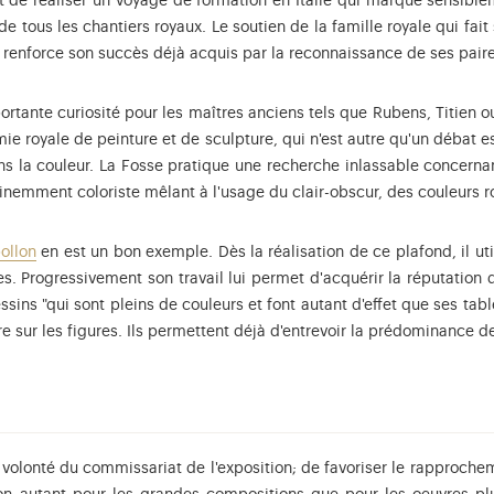
 de réaliser un voyage de formation en Italie qui marque sensiblem
t de tous les chantiers royaux. Le soutien de la famille royale qui fai
, renforce son succès déjà acquis par la reconnaissance de ses pair
portante curiosité pour les maîtres anciens tels que Rubens, Titien o
mie royale de peinture et de sculpture, qui n'est autre qu'un débat e
ns la couleur. La Fosse pratique une recherche inlassable concernant
inemment coloriste mêlant à l'usage du clair-obscur, des couleurs r
ollon
en est un bon exemple. Dès la réalisation de ce plafond, il uti
. Progressivement son travail lui permet d'acquérir la réputation 
ns "qui sont pleins de couleurs et font autant d'effet que ses tableau
ère sur les figures. Ils permettent déjà d'entrevoir la prédominance de
 volonté du commissariat de l'exposition; de favoriser le rapprochem