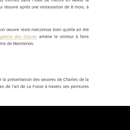
s intimes dans l'idée de mettre en valeur la
ui réouvre après une restauration de 8 mois, à
son oeuvre reste méconnue bien qu'elle ait été
galerie des Glaces
amène le visiteur à faire
dame de Maintenon.
r la présentation des oeuvres de Charles de la
es de l'art de La Fosse à travers ses peintures