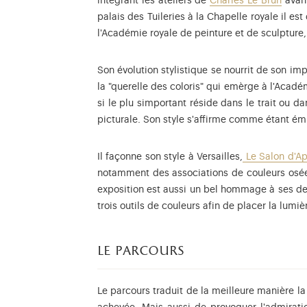
intégrant les ateliers de
Charles Le Brun
avant
palais des Tuileries à la Chapelle royale il es
l'Académie royale de peinture et de sculpture
Son évolution stylistique se nourrit de son im
la "querelle des coloris" qui emèrge à l'Acadé
si le plu simportant réside dans le trait ou da
picturale. Son style s'affirme comme étant ém
Il façonne son style à Versailles,
Le Salon d'Ap
notamment des associations de couleurs osées
exposition est aussi un bel hommage à ses dessi
trois outils de couleurs afin de placer la lumi
le parcours
Le parcours traduit de la meilleure manière la