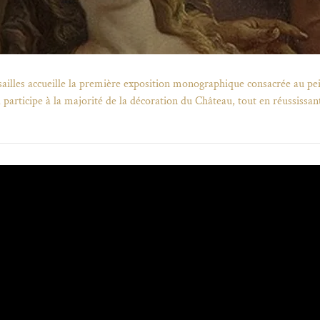
sailles accueille la première exposition monographique consacrée au pe
 participe à la majorité de la décoration du Château, tout en réussissan