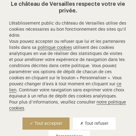
Le château de Versailles respecte votre vie
Visitez notre page de
Visitez notre Instagram (ouvertur
Visitez notre WeChat (ou
Visitez notre Facebook (ouverture dans 
Visitez notre X (ouverture dans un no
Visitez notre YouTube (ouvert
privée.
L’établissement public du château de Versailles utilise des
cookies nécessaires au bon fonctionnement des sites qu’il
édite.
Château de Versailles Spectacles
Vous pouvez accepter ou refuser que lui et les partenaires
L'Opéra royal de Versailles
listés dans sa
politique cookies
utilisent des cookies
analytiques en vue de réaliser des statistiques de visites
Centre de recherche du château de Versailles
et pour améliorer votre expérience de navigation dans les
Centre de Musique Baroque de Versailles
conditions décrites dans cette politique. Vous pouvez
paramétrer vos options de dépôt de chacun de ces
Réseau des Résidences Royales Européenne
cookies en cliquant sur le bouton « Personnaliser ». Vous
Société des Amis de Versailles
pouvez changer d’avis à tout moment en cliquant sur
ce
Académie équestre nationale du domaine de Versailles
lien
. Continuer votre navigation sans exprimer votre choix
équivaut à un refus de dépôt des cookies analytiques.
Campus Versailles
Pour plus d’informations, veuillez consulter
notre politique
cookies
.
Tout accepter
Tout refuser