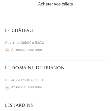
Acheter vos billets
le château
Ouvert de 09h00 à 18h30
Affluence : soutenue
le domaine de trianon
Ouvert de 12h00 à 18h30
Affluence : soutenue
)
uvel onglet)
n nouvel onglet)
dans fenêtre modale)
otion de l'application (ouverture dans un nouvel onglet)
les jardins