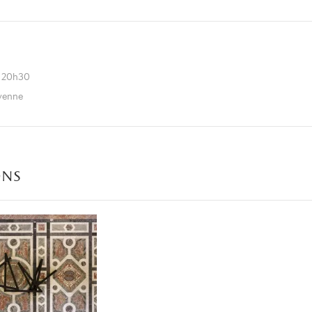
à 20h30
oyenne
ons