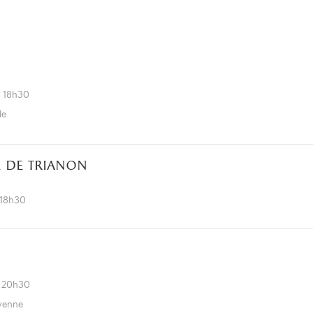
à 18h30
le
 de trianon
 18h30
à 20h30
oyenne