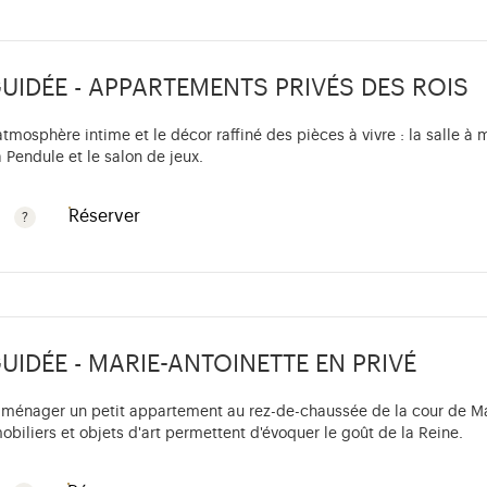
GUIDÉE - APPARTEMENTS PRIVÉS DES ROIS
tmosphère intime et le décor raffiné des pièces à vivre : la salle à 
 Pendule et le salon de jeux.
Réserver
r les enfants de moins de 10 ans. Tarif réduit à 7 €. Consult
GUIDÉE - MARIE-ANTOINETTE EN PRIVÉ
 aménager un petit appartement au rez-de-chaussée de la cour de M
mobiliers et objets d'art permettent d'évoquer le goût de la Reine.