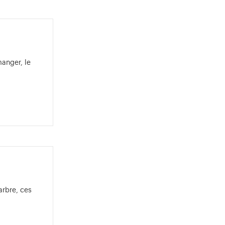
manger, le
ez les conditions de gratuités.
arbre, ces