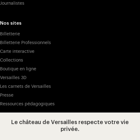
Journalistes
Nos sites
Billetterie
Billetterie Professionnels
Carte interactive
Collections
Boutique en ligne
Versailles 3D
Les carnets de Versailles
Presse
Ressources pédagogiques
Le château de Versailles respecte votre vie
Visitez notre page de
Visitez notre Instagram (ouvertur
Visitez notre WeChat (ou
Visitez notre Facebook (ouverture dans 
Visitez notre X (ouverture dans un no
Visitez notre YouTube (ouvert
privée.