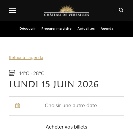
Aller au contenu principal
Personnaliser les cookies
Ouvri
Menu header second niveau (FR)
Découvrir
Préparer ma visite
Actualités
Agenda
Retour à l'agenda
14°C - 28°C
lundi 15
juin 2026
Choisir une autre date
Acheter vos billets