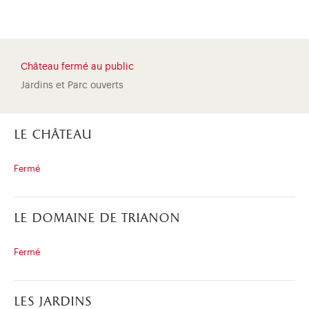
Château fermé au public
Jardins et Parc ouverts
le château
Fermé
le domaine de trianon
)
uvel onglet)
n nouvel onglet)
dans fenêtre modale)
otion de l'application (ouverture dans un nouvel onglet)
Fermé
les jardins