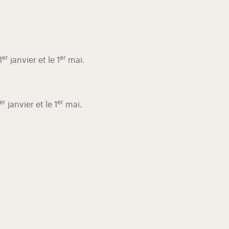
er
er
1
janvier et le 1
mai.
er
er
janvier et le 1
mai.