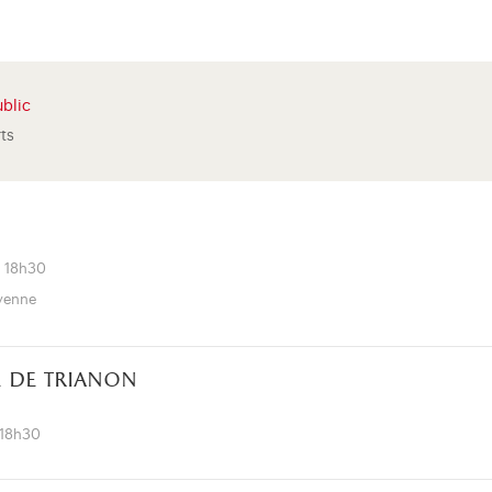
blic
rts
à 18h30
oyenne
 de trianon
 18h30