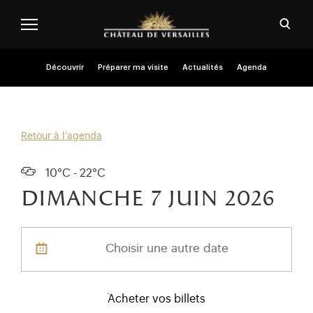
Aller au contenu principal
Personnaliser les cookies
Ouvri
Menu header second niveau (FR)
Découvrir
Préparer ma visite
Actualités
Agenda
Retour à l'agenda
10°C - 22°C
dimanche 7
juin 2026
Choisir une autre date
Acheter vos billets