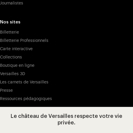
Journalistes
Nos sites
Billetterie
Billetterie Professionnels
Carte interactive
Collections
Boutique en ligne
Versailles 3D
Les carnets de Versailles
Presse
Ressources pédagogiques
Le château de Versailles respecte votre vie
Visitez notre page de
Visitez notre Instagram (ouvertur
Visitez notre WeChat (ou
Visitez notre Facebook (ouverture dans 
Visitez notre X (ouverture dans un no
Visitez notre YouTube (ouvert
privée.